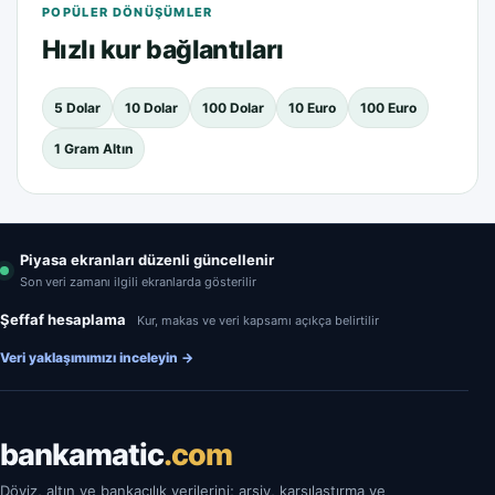
POPÜLER DÖNÜŞÜMLER
Hızlı kur bağlantıları
5 Dolar
10 Dolar
100 Dolar
10 Euro
100 Euro
1 Gram Altın
Piyasa ekranları düzenli güncellenir
Son veri zamanı ilgili ekranlarda gösterilir
Şeffaf hesaplama
Kur, makas ve veri kapsamı açıkça belirtilir
Veri yaklaşımımızı inceleyin
→
bankamatic
.com
Döviz, altın ve bankacılık verilerini; arşiv, karşılaştırma ve