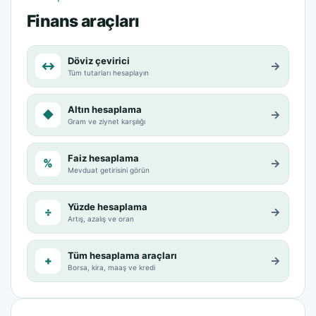
Finans araçları
Döviz çevirici
↔
→
Tüm tutarları hesaplayın
Altın hesaplama
◆
→
Gram ve ziynet karşılığı
Faiz hesaplama
%
→
Mevduat getirisini görün
Yüzde hesaplama
÷
→
Artış, azalış ve oran
Tüm hesaplama araçları
+
→
Borsa, kira, maaş ve kredi