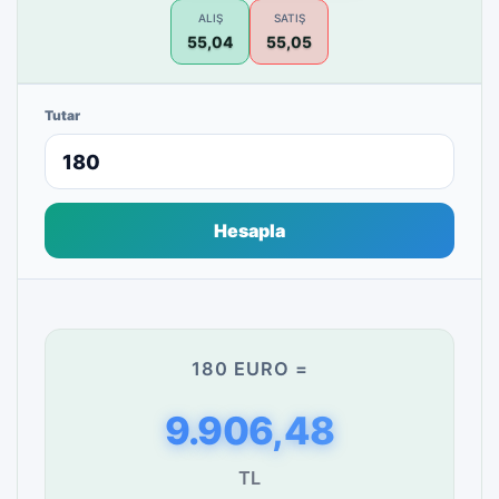
ALIŞ
SATIŞ
55,04
55,05
Tutar
Hesapla
180 EURO =
9.906,48
TL