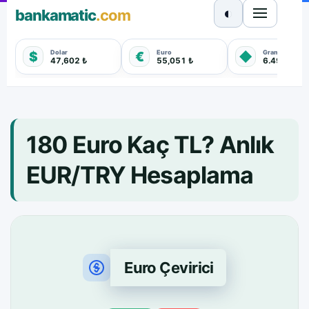
◐
bankamatic
.com
Dolar
Euro
Gram Altın
$
€
◆
47,602 ₺
55,051 ₺
6.498,360 
180 Euro Kaç TL? Anlık
EUR/TRY Hesaplama
Euro Çevirici