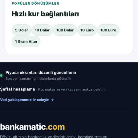
POPÜLER DÖNÜŞÜMLER
Hızlı kur bağlantıları
5 Dolar
10 Dolar
100 Dolar
10 Euro
100 Euro
1 Gram Altın
Piyasa ekranları düzenli güncellenir
Son veri zamanı ilgili ekranlarda gösterilir
Şeffaf hesaplama
Kur, makas ve veri kapsamı açıkça belirtilir
Veri yaklaşımımızı inceleyin
→
bankamatic
.com
Döviz, altın ve bankacılık verilerini; arşiv, karşılaştırma ve