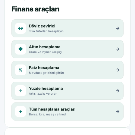
Finans araçları
Döviz çevirici
↔
→
Tüm tutarları hesaplayın
Altın hesaplama
◆
→
Gram ve ziynet karşılığı
Faiz hesaplama
%
→
Mevduat getirisini görün
Yüzde hesaplama
÷
→
Artış, azalış ve oran
Tüm hesaplama araçları
+
→
Borsa, kira, maaş ve kredi