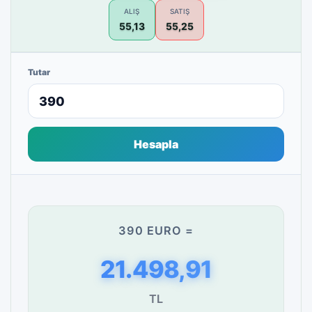
ALIŞ
SATIŞ
55,13
55,25
Tutar
Hesapla
390 EURO =
21.498,91
TL