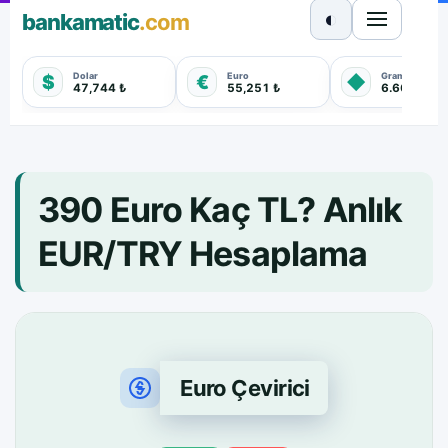
◐
bankamatic
.com
Dolar
Euro
Gram Altın
$
€
◆
47,744 ₺
55,251 ₺
6.660,550 
390 Euro Kaç TL? Anlık
EUR/TRY Hesaplama
Euro Çevirici