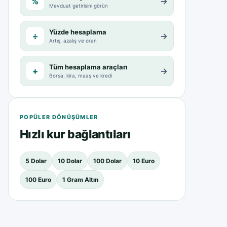
%
→
Mevduat getirisini görün
Yüzde hesaplama
÷
→
Artış, azalış ve oran
Tüm hesaplama araçları
+
→
Borsa, kira, maaş ve kredi
POPÜLER DÖNÜŞÜMLER
Hızlı kur bağlantıları
5 Dolar
10 Dolar
100 Dolar
10 Euro
100 Euro
1 Gram Altın