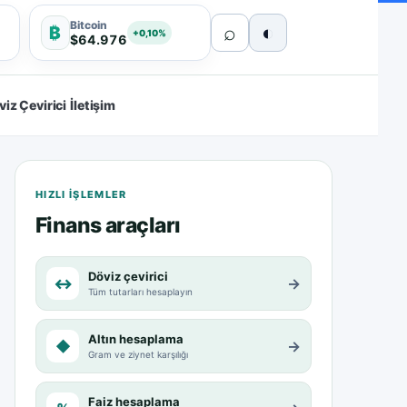
Bitcoin
⌕
◐
₿
+0,10%
$64.976
viz Çevirici
İletişim
HIZLI IŞLEMLER
Finans araçları
Döviz çevirici
↔
→
Tüm tutarları hesaplayın
Altın hesaplama
◆
→
Gram ve ziynet karşılığı
Faiz hesaplama