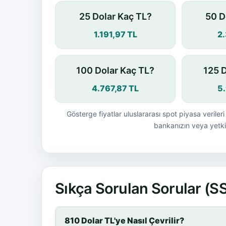
25 Dolar Kaç TL?
50 D
1.191,97 TL
2
100 Dolar Kaç TL?
125 
4.767,87 TL
5
Gösterge fiyatlar uluslararası spot piyasa verileri 
bankanızın veya yetkil
Sıkça Sorulan Sorular (S
810 Dolar TL'ye Nasıl Çevrilir?