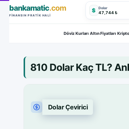
bankamatic
.com
Dolar
$
47,744 ₺
FINANSIN PRATIK HALI
Döviz Kurları
Altın Fiyatları
Kripto
810 Dolar Kaç TL? A
Dolar Çevirici