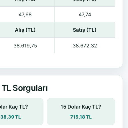
47,68
47,74
Alış (TL)
Satış (TL)
38.619,75
38.672,32
TL Sorguları
olar Kaç TL?
15 Dolar Kaç TL?
238,39 TL
715,18 TL