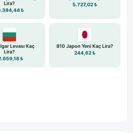
Lira?
5.727,02 ₺
0.384,44 ₺
lgar Levası Kaç
810 Japon Yeni Kaç Lira?
Lira?
244,62 ₺
2.659,18 ₺