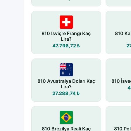
810 İsviçre Frangı Kaç
810 Ka
Lira?
47.796,72 ₺
2
810 Avustralya Doları Kaç
810 İsve
Lira?
4
27.288,74 ₺
810 Brezilya Reali Kaç
810 Pol