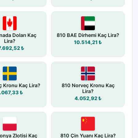
nada Doları Kaç
810 BAE Dirhemi Kaç Lira?
Lira?
10.514,21 ₺
7.692,52 ₺
ç Kronu Kaç Lira?
810 Norveç Kronu Kaç
Lira?
.067,33 ₺
4.052,92 ₺
onya Zlotisi Kaç
810 Çin Yuanı Kaç Lira?