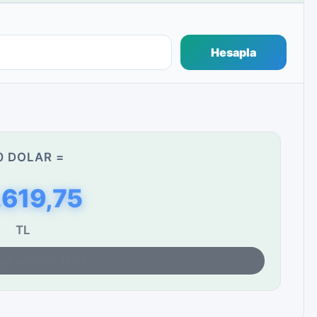
Hesapla
0 DOLAR =
.619,75
TL
yat kontrolü: 16:01