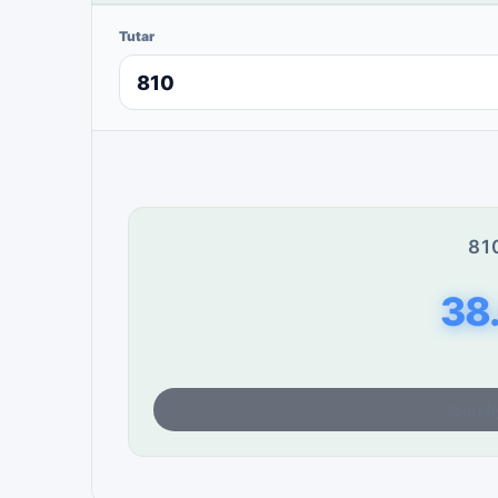
Tutar
81
38
Son fi