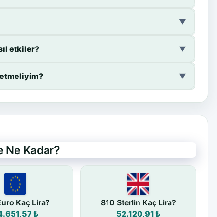
▼
ıl etkiler?
▼
t etmeliyim?
▼
de Ne Kadar?
Euro Kaç Lira?
810 Sterlin Kaç Lira?
4.651,57 ₺
52.120,91 ₺