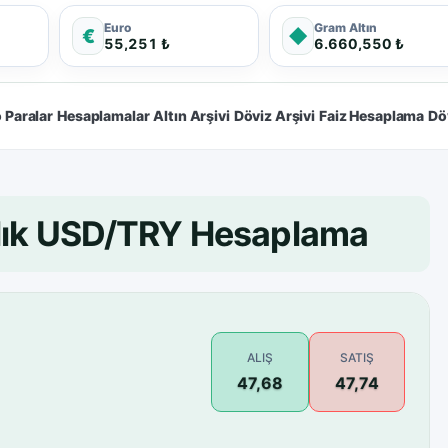
Euro
Gram Altın
€
◆
55,251 ₺
6.660,550 ₺
 Paralar
Hesaplamalar
Altın Arşivi
Döviz Arşivi
Faiz Hesaplama
Dö
nlık USD/TRY Hesaplama
ALIŞ
SATIŞ
47,68
47,74