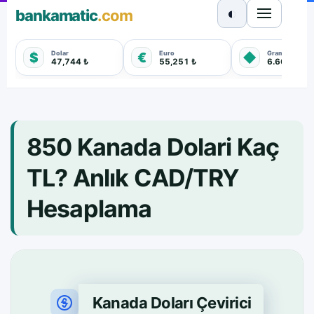
◐
bankamatic
.com
Dolar
Euro
Gram Altın
$
€
◆
47,744 ₺
55,251 ₺
6.660,550 
850 Kanada Dolari Kaç
TL? Anlık CAD/TRY
Hesaplama
Kanada Doları Çevirici