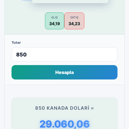
ALIŞ
SATIŞ
34,19
34,23
Tutar
Hesapla
850 KANADA DOLARI =
29.060,06