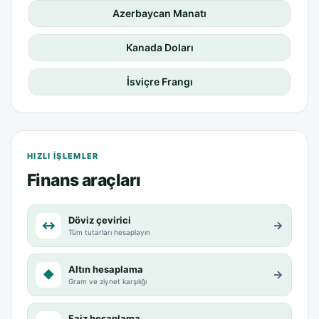
Azerbaycan Manatı
Kanada Doları
İsviçre Frangı
HIZLI IŞLEMLER
Finans araçları
Döviz çevirici
↔
→
Tüm tutarları hesaplayın
Altın hesaplama
◆
→
Gram ve ziynet karşılığı
Faiz hesaplama