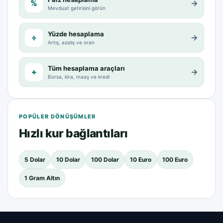
%
→
Mevduat getirisini görün
Yüzde hesaplama
÷
→
Artış, azalış ve oran
Tüm hesaplama araçları
+
→
Borsa, kira, maaş ve kredi
POPÜLER DÖNÜŞÜMLER
Hızlı kur bağlantıları
5 Dolar
10 Dolar
100 Dolar
10 Euro
100 Euro
1 Gram Altın