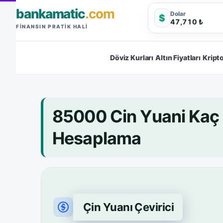
bankamatic
.com
Dolar
$
47,710 ₺
FINANSIN PRATIK HALI
Döviz Kurları
Altın Fiyatları
Kripto
85000 Cin Yuani Kaç
Hesaplama
Çin Yuanı Çevirici