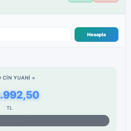
Hesapla
 CIN YUANI =
.992,50
TL
yat kontrolü: 13:11