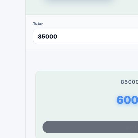
Tutar
85000
600
Son fi