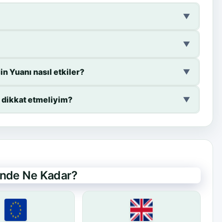
▼
▼
n Yuanı nasıl etkiler?
▼
 dikkat etmeliyim?
▼
rinde Ne Kadar?