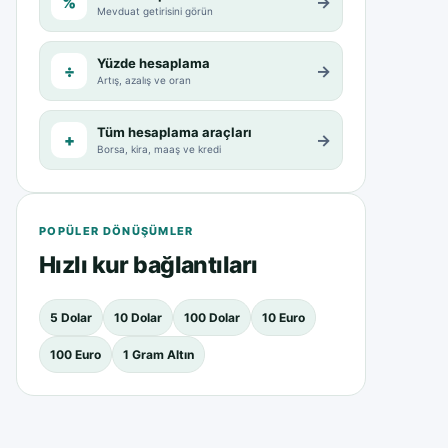
%
→
Mevduat getirisini görün
Yüzde hesaplama
÷
→
Artış, azalış ve oran
Tüm hesaplama araçları
+
→
Borsa, kira, maaş ve kredi
POPÜLER DÖNÜŞÜMLER
Hızlı kur bağlantıları
5 Dolar
10 Dolar
100 Dolar
10 Euro
100 Euro
1 Gram Altın