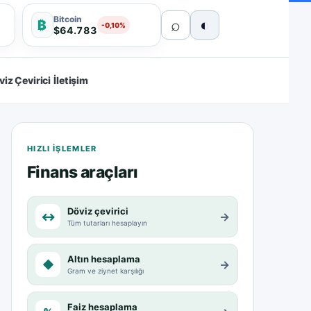
Bitcoin
⌕
◐
₿
-0,10%
$64.783
viz Çevirici
İletişim
HIZLI IŞLEMLER
Finans araçları
Döviz çevirici
↔
→
Tüm tutarları hesaplayın
Altın hesaplama
◆
→
Gram ve ziynet karşılığı
Faiz hesaplama