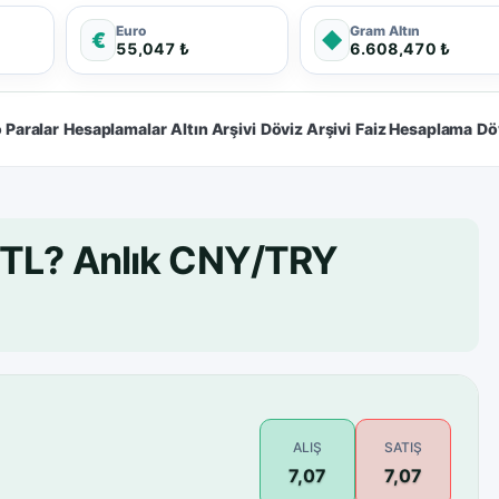
Euro
Gram Altın
€
◆
55,047 ₺
6.608,470 ₺
 Paralar
Hesaplamalar
Altın Arşivi
Döviz Arşivi
Faiz Hesaplama
Dö
 TL? Anlık CNY/TRY
ALIŞ
SATIŞ
7,07
7,07