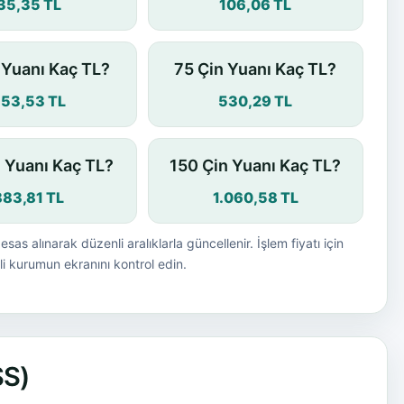
35,35 TL
106,06 TL
 Yuanı Kaç TL?
75 Çin Yuanı Kaç TL?
53,53 TL
530,29 TL
n Yuanı Kaç TL?
150 Çin Yuanı Kaç TL?
883,81 TL
1.060,58 TL
esas alınarak düzenli aralıklarla güncellenir. İşlem fiyatı için
i kurumun ekranını kontrol edin.
SS)