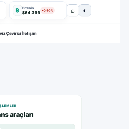
Bitcoin
⌕
◐
₿
-0,50%
$64.366
viz Çevirici
İletişim
 IŞLEMLER
ns araçları