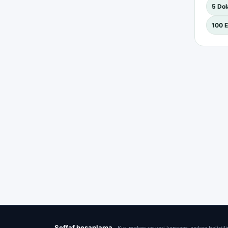
5 Dol
100 E
Şeffaf hesaplama