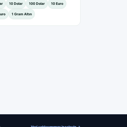
ar
10 Dolar
100 Dolar
10 Euro
uro
1 Gram Altın
Veri yaklaşımımızı inceleyin
→