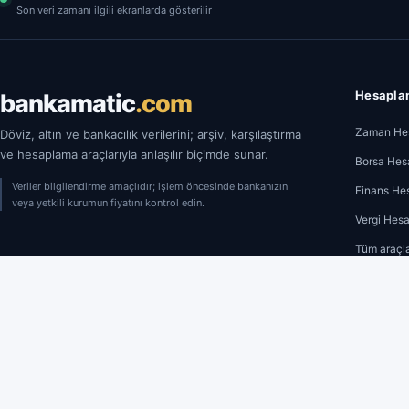
Son veri zamanı ilgili ekranlarda gösterilir
Hesaplam
bankamatic
.com
Zaman Hes
Döviz, altın ve bankacılık verilerini; arşiv, karşılaştırma
ve hesaplama araçlarıyla anlaşılır biçimde sunar.
Borsa Hes
Veriler bilgilendirme amaçlıdır; işlem öncesinde bankanızın
Finans He
veya yetkili kurumun fiyatını kontrol edin.
Vergi Hesa
Tüm araçl