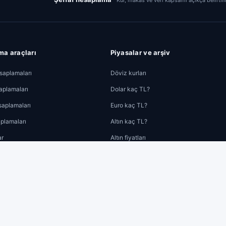
Kur, makas ve veri kapsamı açıkça belirtili
a araçları
Piyasalar ve arşiv
aplamaları
Döviz kurları
aplamaları
Dolar kaç TL?
saplamaları
Euro kaç TL?
plamaları
Altın kaç TL?
ar
Altın fiyatları
Kripto paralar
Döviz arşivi
Altın arşivi
Şehir altın fiyatları
Banka altın fiyatları