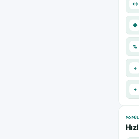
↔
◆
%
÷
+
POPÜL
Hızl