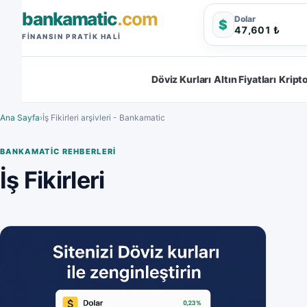
bankamatic
.com
Dolar
$
47,601 ₺
FINANSIN PRATIK HALI
Döviz Kurları
Altın Fiyatları
Kripto
Ana Sayfa
›
İş Fikirleri arşivleri - Bankamatic
BANKAMATIC REHBERLERI
İş Fikirleri