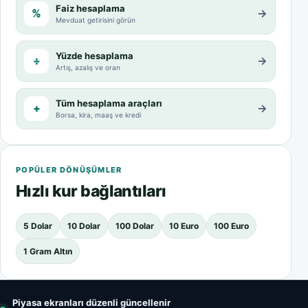
Faiz hesaplama
%
→
Mevduat getirisini görün
Yüzde hesaplama
÷
→
Artış, azalış ve oran
Tüm hesaplama araçları
+
→
Borsa, kira, maaş ve kredi
POPÜLER DÖNÜŞÜMLER
Hızlı kur bağlantıları
5 Dolar
10 Dolar
100 Dolar
10 Euro
100 Euro
1 Gram Altın
Piyasa ekranları düzenli güncellenir