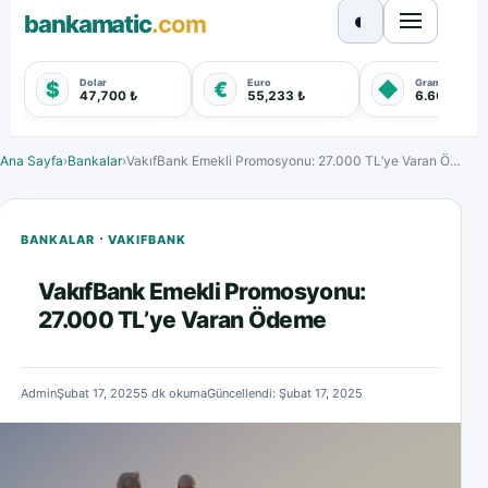
◐
bankamatic
.com
Dolar
Euro
Gram Altın
$
€
◆
47,700 ₺
55,233 ₺
6.667,790 
Ana Sayfa
›
Bankalar
›
VakıfBank Emekli Promosyonu: 27.000 TL’ye Varan Ödeme
·
BANKALAR
VAKIFBANK
VakıfBank Emekli Promosyonu:
27.000 TL’ye Varan Ödeme
Admin
Şubat 17, 2025
5 dk okuma
Güncellendi: Şubat 17, 2025