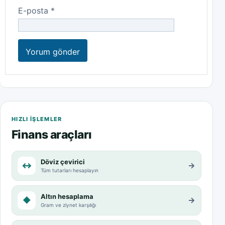
E-posta
*
HIZLI IŞLEMLER
Finans araçları
Döviz çevirici
↔
→
Tüm tutarları hesaplayın
Altın hesaplama
◆
→
Gram ve ziynet karşılığı