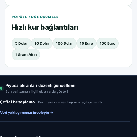
POPÜLER DÖNÜŞÜMLER
Hızlı kur bağlantıları
5 Dolar
10 Dolar
100 Dolar
10 Euro
100 Euro
1 Gram Altın
Piyasa ekranları düzenli güncellenir
Son veri zamanı ilgili ekranlarda gösterilir
Şeffaf hesaplama
Kur, makas ve veri kapsamı açıkça belirtilir
Veri yaklaşımımızı inceleyin
→