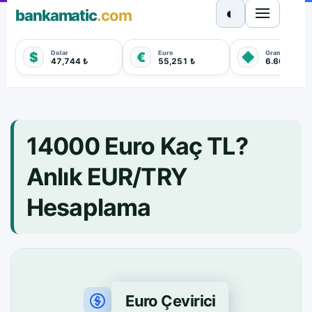
◐
bankamatic
.com
Dolar
Euro
Gram Altın
$
€
◆
47,744 ₺
55,251 ₺
6.660,550 
14000 Euro Kaç TL?
Anlık EUR/TRY
Hesaplama
Euro Çevirici