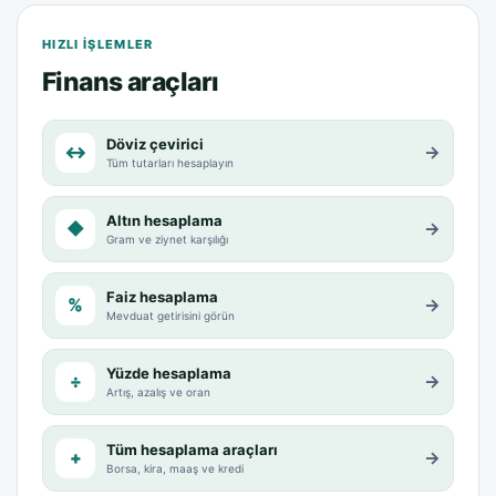
HIZLI IŞLEMLER
Finans araçları
Döviz çevirici
↔
→
Tüm tutarları hesaplayın
Altın hesaplama
◆
→
Gram ve ziynet karşılığı
Faiz hesaplama
%
→
Mevduat getirisini görün
Yüzde hesaplama
÷
→
Artış, azalış ve oran
Tüm hesaplama araçları
+
→
Borsa, kira, maaş ve kredi