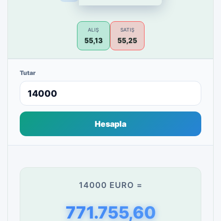
ALIŞ
SATIŞ
55,13
55,25
Tutar
Hesapla
14000 EURO =
771.755,60