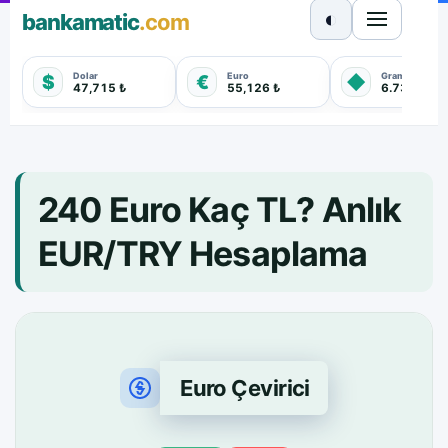
◐
bankamatic
.com
Dolar
Euro
Gram Altın
$
€
◆
47,715 ₺
55,126 ₺
6.733,450 
240 Euro Kaç TL? Anlık
EUR/TRY Hesaplama
Euro Çevirici