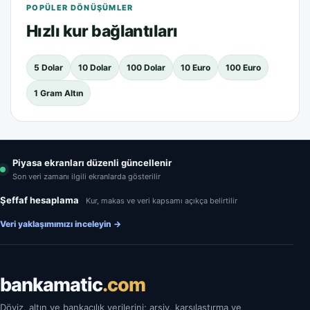
POPÜLER DÖNÜŞÜMLER
Hızlı kur bağlantıları
5 Dolar
10 Dolar
100 Dolar
10 Euro
100 Euro
1 Gram Altın
Piyasa ekranları düzenli güncellenir
Son veri zamanı ilgili ekranlarda gösterilir
Şeffaf hesaplama
Kur, makas ve veri kapsamı açıkça belirtilir
Veri yaklaşımımızı inceleyin
→
bankamatic
.com
Döviz, altın ve bankacılık verilerini; arşiv, karşılaştırma ve