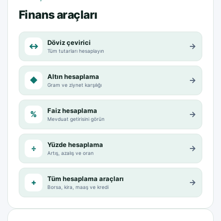
Finans araçları
Döviz çevirici
↔
→
Tüm tutarları hesaplayın
Altın hesaplama
◆
→
Gram ve ziynet karşılığı
Faiz hesaplama
%
→
Mevduat getirisini görün
Yüzde hesaplama
÷
→
Artış, azalış ve oran
Tüm hesaplama araçları
+
→
Borsa, kira, maaş ve kredi