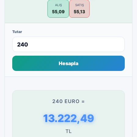
ALIŞ
SATIŞ
55,09
55,13
Tutar
Hesapla
240 EURO =
13.222,49
TL