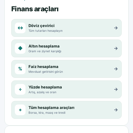
Finans araçları
Döviz çevirici
↔
→
Tüm tutarları hesaplayın
Altın hesaplama
◆
→
Gram ve ziynet karşılığı
Faiz hesaplama
%
→
Mevduat getirisini görün
Yüzde hesaplama
÷
→
Artış, azalış ve oran
Tüm hesaplama araçları
+
→
Borsa, kira, maaş ve kredi