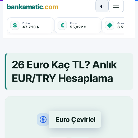
◐
bankamatic
.com
Dolar
Euro
Gram Altın
$
€
◆
47,713 ₺
55,022 ₺
6.511,600 
26 Euro Kaç TL? Anlık
EUR/TRY Hesaplama
Euro Çevirici