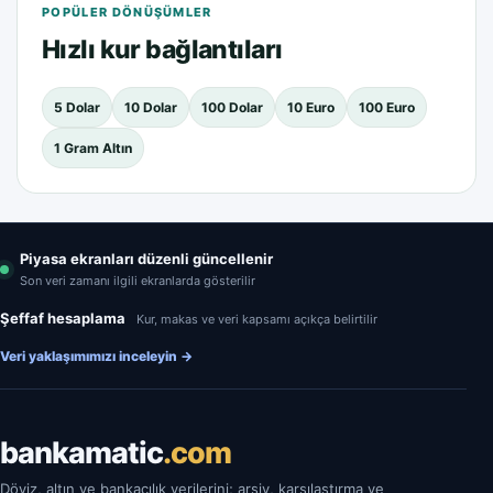
POPÜLER DÖNÜŞÜMLER
Hızlı kur bağlantıları
5 Dolar
10 Dolar
100 Dolar
10 Euro
100 Euro
1 Gram Altın
Piyasa ekranları düzenli güncellenir
Son veri zamanı ilgili ekranlarda gösterilir
Şeffaf hesaplama
Kur, makas ve veri kapsamı açıkça belirtilir
Veri yaklaşımımızı inceleyin
→
bankamatic
.com
Döviz, altın ve bankacılık verilerini; arşiv, karşılaştırma ve