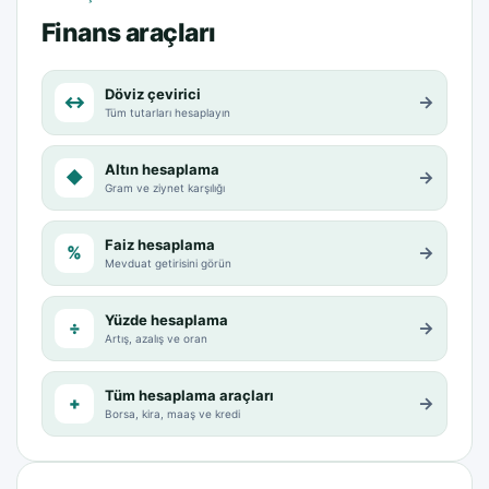
Finans araçları
Döviz çevirici
↔
→
Tüm tutarları hesaplayın
Altın hesaplama
◆
→
Gram ve ziynet karşılığı
Faiz hesaplama
%
→
Mevduat getirisini görün
Yüzde hesaplama
÷
→
Artış, azalış ve oran
Tüm hesaplama araçları
+
→
Borsa, kira, maaş ve kredi