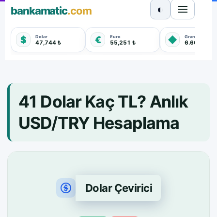
◐
bankamatic
.com
Dolar
Euro
Gram Altın
$
€
◆
47,744 ₺
55,251 ₺
6.660,550 
41 Dolar Kaç TL? Anlık
USD/TRY Hesaplama
Dolar Çevirici