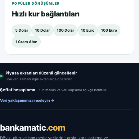
POPÜLER DÖNÜŞÜMLER
Hızlı kur bağlantıları
5 Dolar
10 Dolar
100 Dolar
10 Euro
100 Euro
1 Gram Altın
Piyasa ekranları düzenli güncellenir
Son veri zamanı ilgili ekranlarda gösterilir
Şeffaf hesaplama
Kur, makas ve veri kapsamı açıkça belirtilir
Veri yaklaşımımızı inceleyin
→
bankamatic
.com
Döviz, altın ve bankacılık verilerini; arşiv, karşılaştırma ve