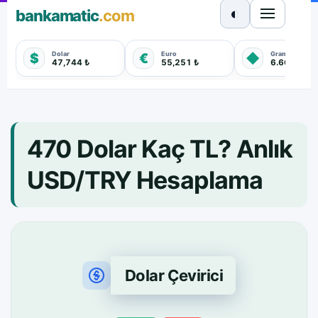
◐
bankamatic
.com
Dolar
Euro
Gram Altın
$
€
◆
47,744 ₺
55,251 ₺
6.660,550 
470 Dolar Kaç TL? Anlık
USD/TRY Hesaplama
Dolar Çevirici