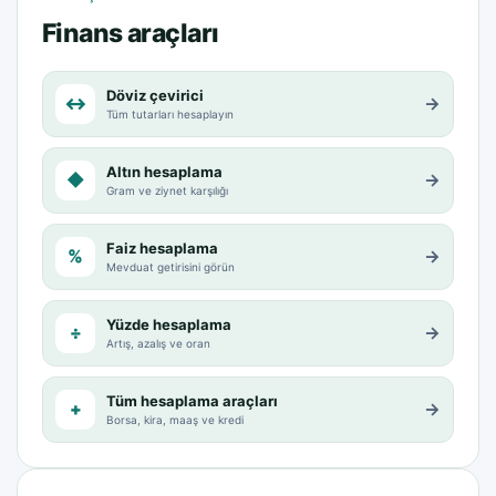
Finans araçları
Döviz çevirici
↔
→
Tüm tutarları hesaplayın
Altın hesaplama
◆
→
Gram ve ziynet karşılığı
Faiz hesaplama
%
→
Mevduat getirisini görün
Yüzde hesaplama
÷
→
Artış, azalış ve oran
Tüm hesaplama araçları
+
→
Borsa, kira, maaş ve kredi