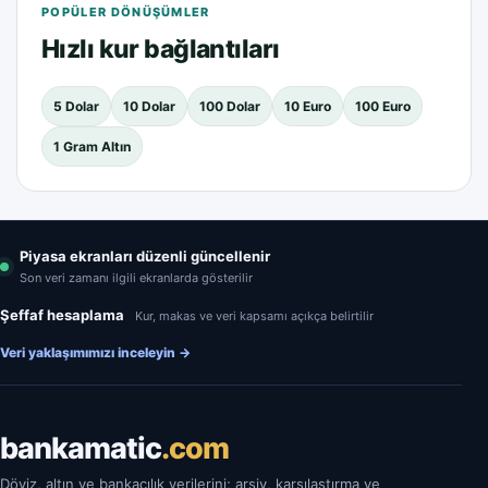
POPÜLER DÖNÜŞÜMLER
Hızlı kur bağlantıları
5 Dolar
10 Dolar
100 Dolar
10 Euro
100 Euro
1 Gram Altın
Piyasa ekranları düzenli güncellenir
Son veri zamanı ilgili ekranlarda gösterilir
Şeffaf hesaplama
Kur, makas ve veri kapsamı açıkça belirtilir
Veri yaklaşımımızı inceleyin
→
bankamatic
.com
Döviz, altın ve bankacılık verilerini; arşiv, karşılaştırma ve