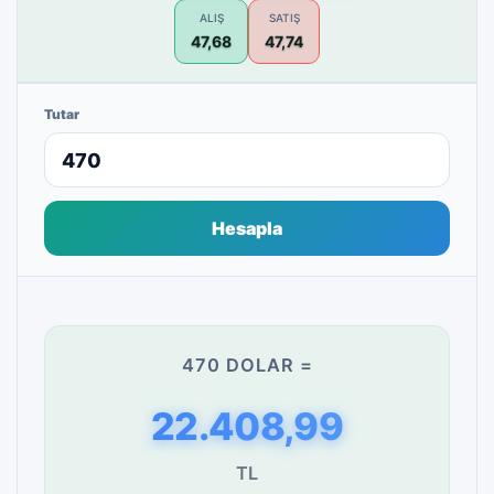
ALIŞ
SATIŞ
47,68
47,74
Tutar
Hesapla
470 DOLAR =
22.408,99
TL