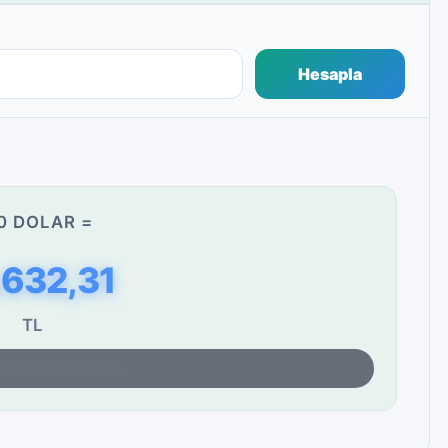
Hesapla
0 DOLAR =
.632,31
TL
yat kontrolü: 01:35