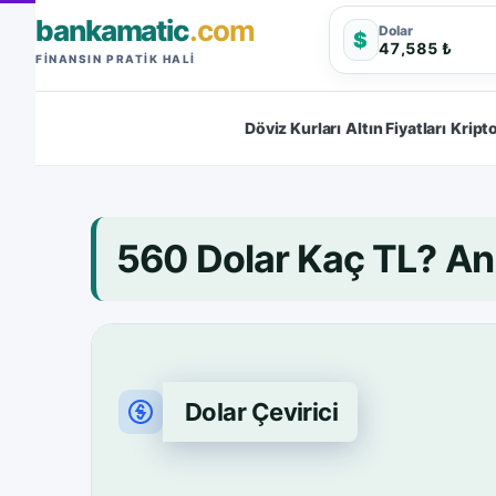
bankamatic
.com
Dolar
$
47,585 ₺
FINANSIN PRATIK HALI
Döviz Kurları
Altın Fiyatları
Kripto
560 Dolar Kaç TL? A
Dolar Çevirici