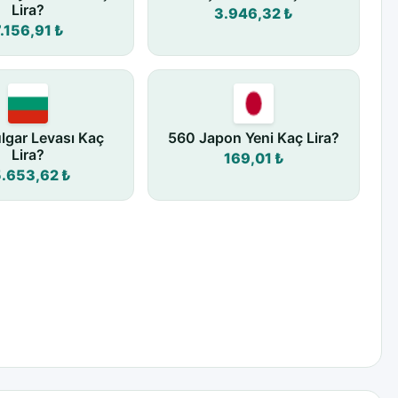
Lira?
3.946,32 ₺
.156,91 ₺
lgar Levası Kaç
560 Japon Yeni Kaç Lira?
Lira?
169,01 ₺
5.653,62 ₺