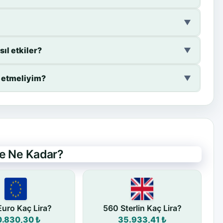
▼
ıl etkiler?
▼
t etmeliyim?
▼
de Ne Kadar?
uro Kaç Lira?
560 Sterlin Kaç Lira?
0.830,30 ₺
35.933,41 ₺