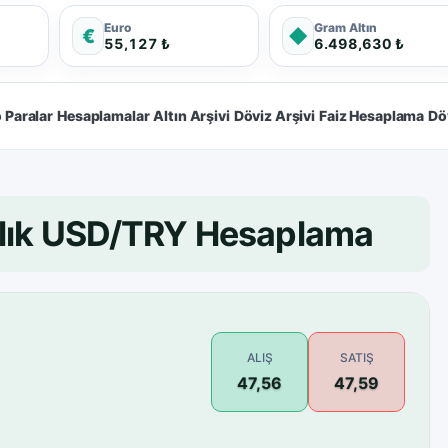
Euro
Gram Altın
€
◆
55,127 ₺
6.498,630 ₺
 Paralar
Hesaplamalar
Altın Arşivi
Döviz Arşivi
Faiz Hesaplama
Dö
nlık USD/TRY Hesaplama
ALIŞ
SATIŞ
47,56
47,59