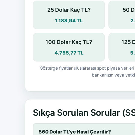
25 Dolar Kaç TL?
50 D
1.188,94 TL
2
100 Dolar Kaç TL?
125 
4.755,77 TL
5
Gösterge fiyatlar uluslararası spot piyasa verileri 
bankanızın veya yetkil
Sıkça Sorulan Sorular (S
560 Dolar TL'ye Nasıl Çevrilir?