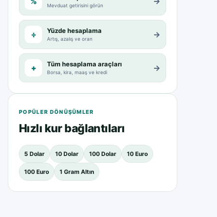
%
→
Mevduat getirisini görün
Yüzde hesaplama
÷
→
Artış, azalış ve oran
Tüm hesaplama araçları
+
→
Borsa, kira, maaş ve kredi
POPÜLER DÖNÜŞÜMLER
Hızlı kur bağlantıları
5 Dolar
10 Dolar
100 Dolar
10 Euro
100 Euro
1 Gram Altın