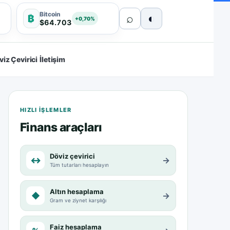
Bitcoin
⌕
◐
₿
+0,70%
$64.703
viz Çevirici
İletişim
HIZLI IŞLEMLER
Finans araçları
Döviz çevirici
↔
→
Tüm tutarları hesaplayın
Altın hesaplama
◆
→
Gram ve ziynet karşılığı
Faiz hesaplama