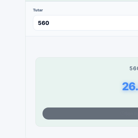
Tutar
56
26
Son fi