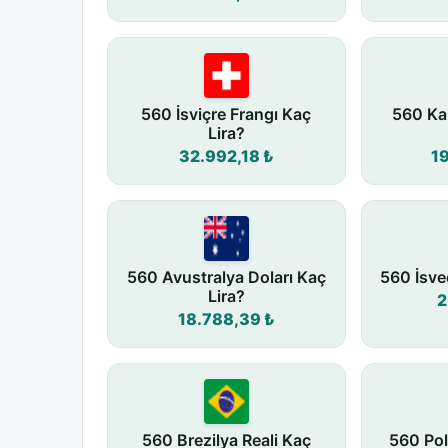
560 İsviçre Frangı Kaç
560 Ka
Lira?
32.992,18 ₺
1
560 Avustralya Doları Kaç
560 İsve
Lira?
2
18.788,39 ₺
560 Brezilya Reali Kaç
560 Pol