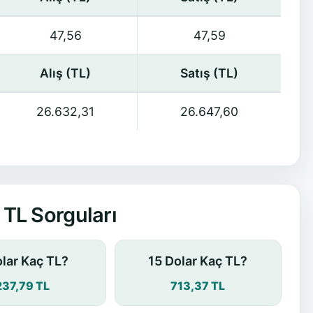
47,56
47,59
Alış (TL)
Satış (TL)
26.632,31
26.647,60
TL Sorguları
olar Kaç TL?
15 Dolar Kaç TL?
237,79 TL
713,37 TL