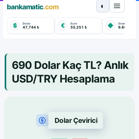
◐
bankamatic
.com
Dolar
Euro
Gram Altın
$
€
◆
47,744 ₺
55,251 ₺
6.660,550 
690 Dolar Kaç TL? Anlık
USD/TRY Hesaplama
Dolar Çevirici