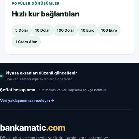
POPÜLER DÖNÜŞÜMLER
Hızlı kur bağlantıları
5 Dolar
10 Dolar
100 Dolar
10 Euro
100 Euro
1 Gram Altın
Piyasa ekranları düzenli güncellenir
Son veri zamanı ilgili ekranlarda gösterilir
Şeffaf hesaplama
Kur, makas ve veri kapsamı açıkça belirtilir
Veri yaklaşımımızı inceleyin
→
bankamatic
.com
Döviz, altın ve bankacılık verilerini; arşiv, karşılaştırma ve