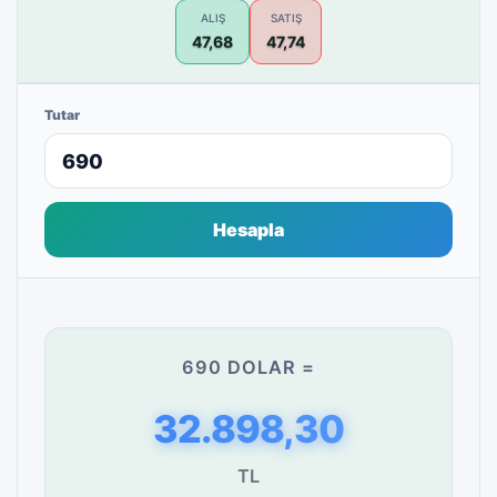
ALIŞ
SATIŞ
47,68
47,74
Tutar
Hesapla
690 DOLAR =
32.898,30
TL