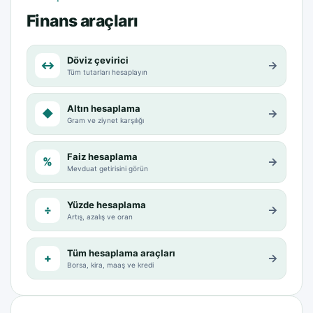
Finans araçları
Döviz çevirici
↔
→
Tüm tutarları hesaplayın
Altın hesaplama
◆
→
Gram ve ziynet karşılığı
Faiz hesaplama
%
→
Mevduat getirisini görün
Yüzde hesaplama
÷
→
Artış, azalış ve oran
Tüm hesaplama araçları
+
→
Borsa, kira, maaş ve kredi