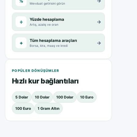
%
→
Mevduat getirisini görün
Yüzde hesaplama
÷
→
Artış, azalış ve oran
Tüm hesaplama araçları
+
→
Borsa, kira, maaş ve kredi
POPÜLER DÖNÜŞÜMLER
Hızlı kur bağlantıları
5 Dolar
10 Dolar
100 Dolar
10 Euro
100 Euro
1 Gram Altın