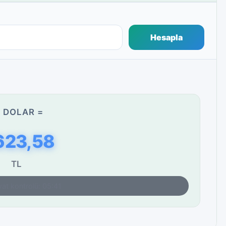
Hesapla
 DOLAR =
623,58
TL
yat kontrolü: 05:41