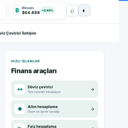
Bitcoin
⌕
◐
₿
+0,90%
$64.888
viz Çevirici
İletişim
HIZLI IŞLEMLER
Finans araçları
Döviz çevirici
↔
→
Tüm tutarları hesaplayın
Altın hesaplama
◆
→
Gram ve ziynet karşılığı
Faiz hesaplama