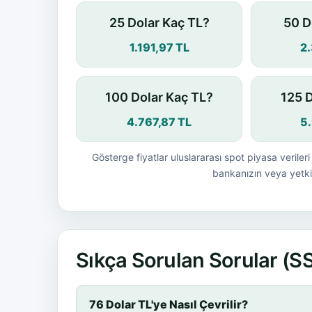
25 Dolar Kaç TL?
50 D
1.191,97 TL
2
100 Dolar Kaç TL?
125 
4.767,87 TL
5
Gösterge fiyatlar uluslararası spot piyasa verileri 
bankanızın veya yetkil
Sıkça Sorulan Sorular (S
76 Dolar TL'ye Nasıl Çevrilir?