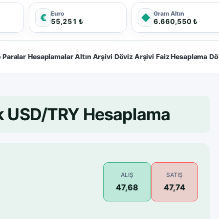
Euro
Gram Altın
€
◆
55,251 ₺
6.660,550 ₺
 Paralar
Hesaplamalar
Altın Arşivi
Döviz Arşivi
Faiz Hesaplama
Dö
lık USD/TRY Hesaplama
ALIŞ
SATIŞ
47,68
47,74