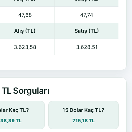
47,68
47,74
Alış (TL)
Satış (TL)
3.623,58
3.628,51
TL Sorguları
olar Kaç TL?
15 Dolar Kaç TL?
238,39 TL
715,18 TL