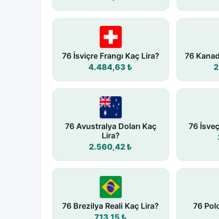
76 İsviçre Frangı Kaç Lira?
76 Kanad
4.484,63 ₺
2
76 Avustralya Doları Kaç
76 İsve
Lira?
2.560,42 ₺
76 Brezilya Reali Kaç Lira?
76 Pol
713,15 ₺