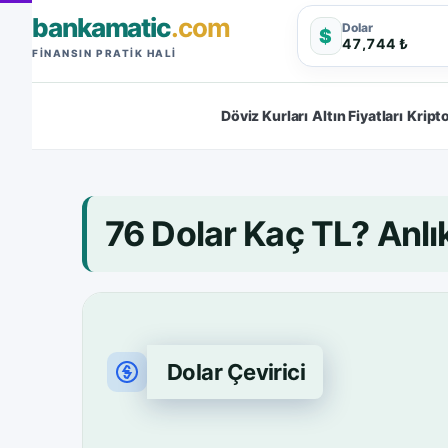
bankamatic
.com
Dolar
$
47,744 ₺
FINANSIN PRATIK HALI
Döviz Kurları
Altın Fiyatları
Kripto
76 Dolar Kaç TL? An
Dolar Çevirici