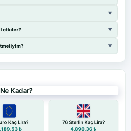
▼
l etkiler?
▼
etmeliyim?
▼
e Ne Kadar?
uro Kaç Lira?
76 Sterlin Kaç Lira?
.189,53 ₺
4.890,36 ₺