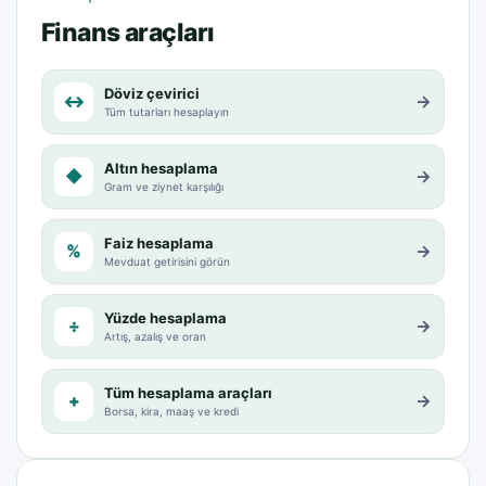
Finans araçları
Döviz çevirici
↔
→
Tüm tutarları hesaplayın
Altın hesaplama
◆
→
Gram ve ziynet karşılığı
Faiz hesaplama
%
→
Mevduat getirisini görün
Yüzde hesaplama
÷
→
Artış, azalış ve oran
Tüm hesaplama araçları
+
→
Borsa, kira, maaş ve kredi