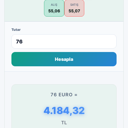
ALIŞ
SATIŞ
55,06
55,07
Tutar
Hesapla
76 EURO =
4.184,32
TL