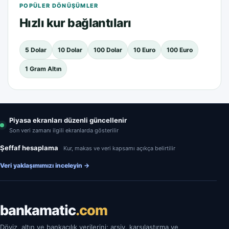
POPÜLER DÖNÜŞÜMLER
Hızlı kur bağlantıları
5 Dolar
10 Dolar
100 Dolar
10 Euro
100 Euro
1 Gram Altın
Piyasa ekranları düzenli güncellenir
Son veri zamanı ilgili ekranlarda gösterilir
Şeffaf hesaplama
Kur, makas ve veri kapsamı açıkça belirtilir
Veri yaklaşımımızı inceleyin
→
bankamatic
.com
Döviz, altın ve bankacılık verilerini; arşiv, karşılaştırma ve