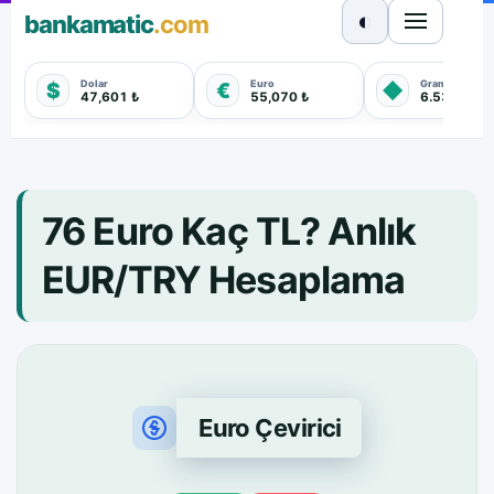
◐
bankamatic
.com
Dolar
Euro
Gram Altın
$
€
◆
47,601 ₺
55,070 ₺
6.530,850 
76 Euro Kaç TL? Anlık
EUR/TRY Hesaplama
Euro Çevirici