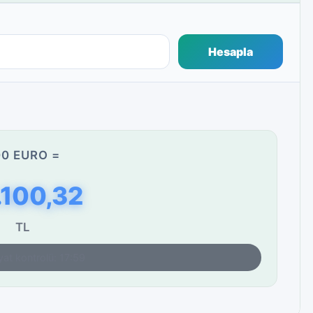
Hesapla
0 EURO =
.100,32
TL
yat kontrolü: 17:59