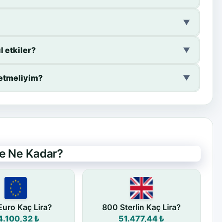
▼
 etkiler?
▼
 etmeliyim?
▼
de Ne Kadar?
uro Kaç Lira?
800 Sterlin Kaç Lira?
4.100,32 ₺
51.477,44 ₺