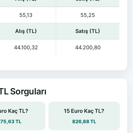
55,13
55,25
Alış (TL)
Satış (TL)
44.100,32
44.200,80
TL Sorguları
uro Kaç TL?
15 Euro Kaç TL?
275,63 TL
826,88 TL