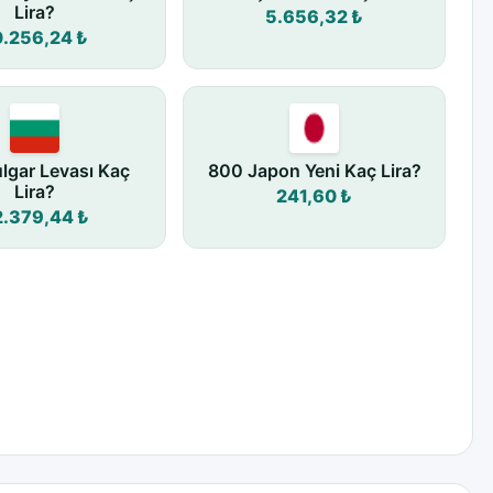
Lira?
5.656,32 ₺
0.256,24 ₺
lgar Levası Kaç
800 Japon Yeni Kaç Lira?
Lira?
241,60 ₺
2.379,44 ₺