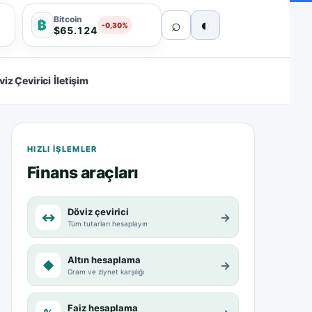
Bitcoin
⌕
◐
₿
-0,30%
$65.124
viz Çevirici
İletişim
HIZLI IŞLEMLER
Finans araçları
Döviz çevirici
↔
→
Tüm tutarları hesaplayın
Altın hesaplama
◆
→
Gram ve ziynet karşılığı
Faiz hesaplama