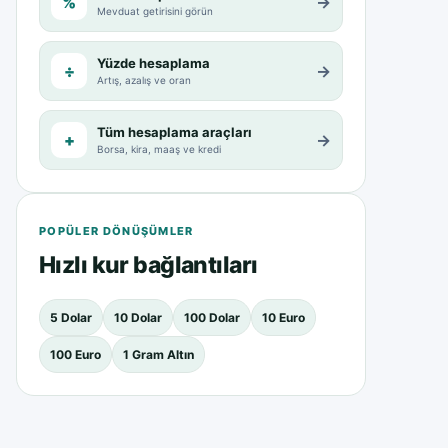
%
→
Mevduat getirisini görün
Yüzde hesaplama
÷
→
Artış, azalış ve oran
Tüm hesaplama araçları
+
→
Borsa, kira, maaş ve kredi
POPÜLER DÖNÜŞÜMLER
Hızlı kur bağlantıları
5 Dolar
10 Dolar
100 Dolar
10 Euro
100 Euro
1 Gram Altın