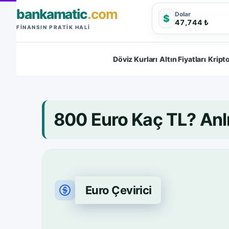
bankamatic
.com
Dolar
$
47,744 ₺
FINANSIN PRATIK HALI
Döviz Kurları
Altın Fiyatları
Kripto
800 Euro Kaç TL? An
Euro Çevirici