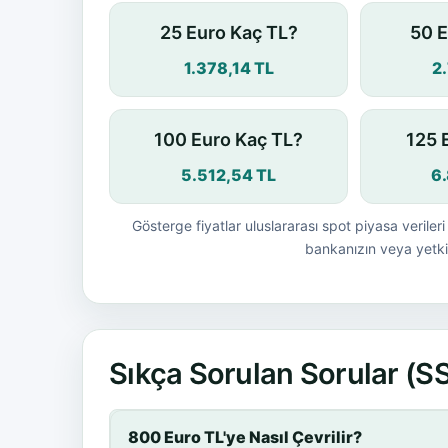
25 Euro Kaç TL?
50 E
1.378,14 TL
2
100 Euro Kaç TL?
125 
5.512,54 TL
6
Gösterge fiyatlar uluslararası spot piyasa verileri 
bankanızın veya yetkil
Sıkça Sorulan Sorular (S
800 Euro TL'ye Nasıl Çevrilir?