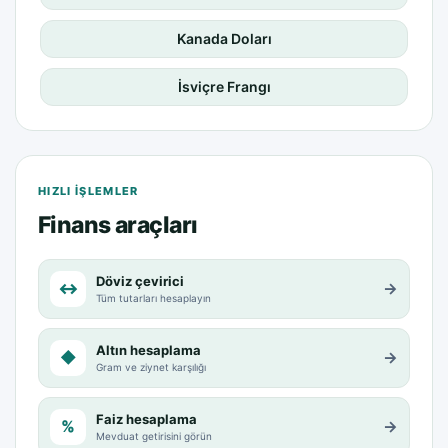
Kanada Doları
İsviçre Frangı
HIZLI IŞLEMLER
Finans araçları
Döviz çevirici
↔
→
Tüm tutarları hesaplayın
Altın hesaplama
◆
→
Gram ve ziynet karşılığı
Faiz hesaplama
%
→
Mevduat getirisini görün