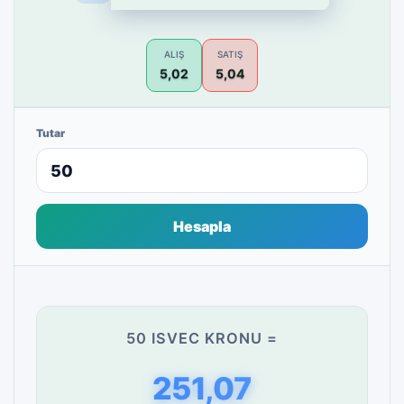
ALIŞ
SATIŞ
5,02
5,04
Tutar
Hesapla
50 ISVEC KRONU =
251,07