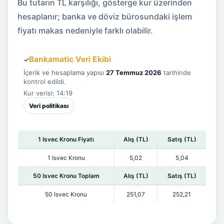
Bu tutarın TL karşılığı, gösterge kur üzerinden
hesaplanır; banka ve döviz bürosundaki işlem
fiyatı makas nedeniyle farklı olabilir.
Bankamatic Veri Ekibi
✓
İçerik ve hesaplama yapısı
27 Temmuz 2026
tarihinde
kontrol edildi.
Kur verisi: 14:19
Veri politikası
1 Isvec Kronu Fiyatı
Alış (TL)
Satış (TL)
1 Isvec Kronu
5,02
5,04
50 Isvec Kronu Toplam
Alış (TL)
Satış (TL)
50 Isvec Kronu
251,07
252,21