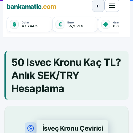
◐
bankamatic
.com
Dolar
Euro
Gram Altın
$
€
◆
47,744 ₺
55,251 ₺
6.660,550 
50 Isvec Kronu Kaç TL?
Anlık SEK/TRY
Hesaplama
İsveç Kronu Çevirici