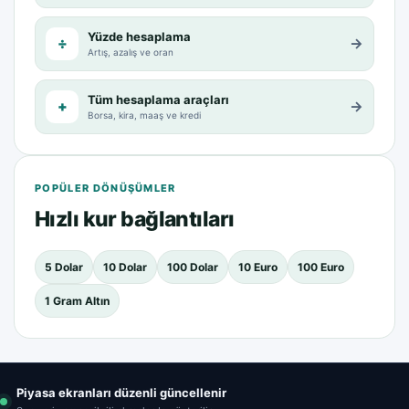
Yüzde hesaplama
÷
→
Artış, azalış ve oran
Tüm hesaplama araçları
+
→
Borsa, kira, maaş ve kredi
POPÜLER DÖNÜŞÜMLER
Hızlı kur bağlantıları
5 Dolar
10 Dolar
100 Dolar
10 Euro
100 Euro
1 Gram Altın
Piyasa ekranları düzenli güncellenir