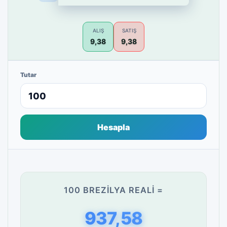
ALIŞ
SATIŞ
9,38
9,38
Tutar
Hesapla
100 BREZILYA REALI =
937,58