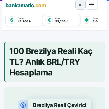
◐
bankamatic
.com
Dolar
Euro
Gram Altın
$
€
◆
47,700 ₺
55,233 ₺
6.667,790 
100 Brezilya Reali Kaç
TL? Anlık BRL/TRY
Hesaplama
Brezilya Reali Çevirici