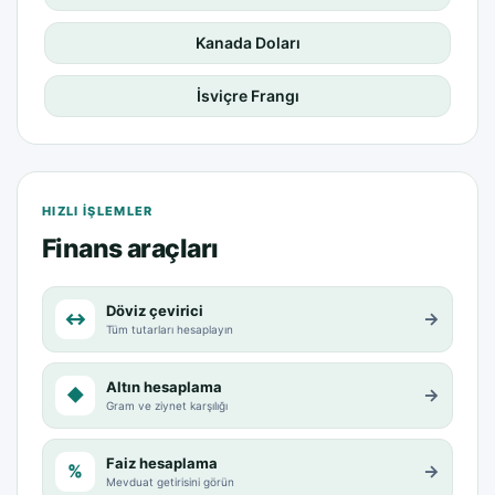
Kanada Doları
İsviçre Frangı
HIZLI IŞLEMLER
Finans araçları
Döviz çevirici
↔
→
Tüm tutarları hesaplayın
Altın hesaplama
◆
→
Gram ve ziynet karşılığı
Faiz hesaplama
%
→
Mevduat getirisini görün