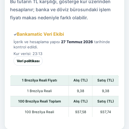
Bu tutarın TL karşılığı, gösterge kur üzerinden
hesaplanır; banka ve döviz bürosundaki işlem
fiyatı makas nedeniyle farklı olabilir.
Bankamatic Veri Ekibi
✓
İçerik ve hesaplama yapısı
27 Temmuz 2026
tarihinde
kontrol edildi.
Kur verisi: 23:13
Veri politikası
1 Brezilya Reali Fiyatı
Alış (TL)
Satış (TL)
1 Brezilya Reali
9,38
9,38
100 Brezilya Reali Toplam
Alış (TL)
Satış (TL)
100 Brezilya Reali
937,58
937,74