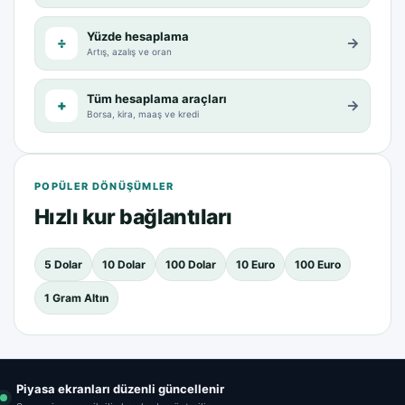
Yüzde hesaplama
÷
→
Artış, azalış ve oran
Tüm hesaplama araçları
+
→
Borsa, kira, maaş ve kredi
POPÜLER DÖNÜŞÜMLER
Hızlı kur bağlantıları
5 Dolar
10 Dolar
100 Dolar
10 Euro
100 Euro
1 Gram Altın
Piyasa ekranları düzenli güncellenir