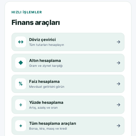
HIZLI IŞLEMLER
Finans araçları
Döviz çevirici
↔
→
Tüm tutarları hesaplayın
Altın hesaplama
◆
→
Gram ve ziynet karşılığı
Faiz hesaplama
%
→
Mevduat getirisini görün
Yüzde hesaplama
÷
→
Artış, azalış ve oran
Tüm hesaplama araçları
+
→
Borsa, kira, maaş ve kredi