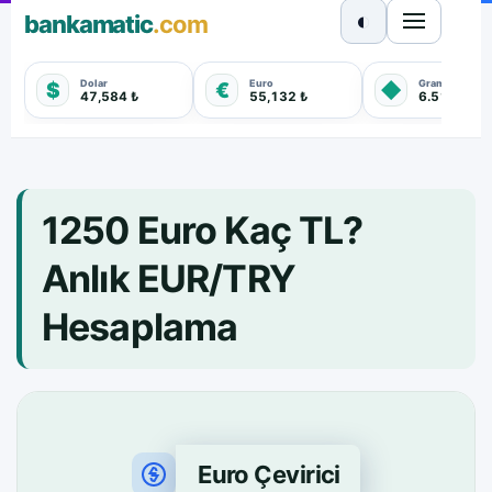
◐
bankamatic
.com
Dolar
Euro
Gram Altın
$
€
◆
47,584 ₺
55,132 ₺
6.518,620 
1250 Euro Kaç TL?
Anlık EUR/TRY
Hesaplama
Euro Çevirici