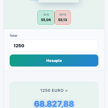
ALIŞ
SATIŞ
55,06
55,13
Tutar
Hesapla
1250 EURO =
68.827,88