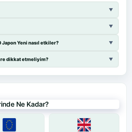
▼
▼
Japon Yeni nasıl etkiler?
▼
re dikkat etmeliyim?
▼
erinde Ne Kadar?