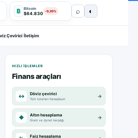
Bitcoin
⌕
◐
₿
-0,20%
$64.830
viz Çevirici
İletişim
HIZLI IŞLEMLER
Finans araçları
Döviz çevirici
↔
→
Tüm tutarları hesaplayın
Altın hesaplama
◆
→
Gram ve ziynet karşılığı
Faiz hesaplama