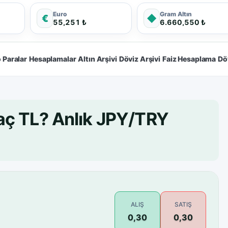
Euro
Gram Altın
€
◆
55,251 ₺
6.660,550 ₺
 Paralar
Hesaplamalar
Altın Arşivi
Döviz Arşivi
Faiz Hesaplama
Dö
aç TL? Anlık JPY/TRY
ALIŞ
SATIŞ
0,30
0,30