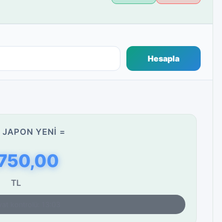
Hesapla
 JAPON YENI =
.750,00
TL
yat kontrolü: 13:03