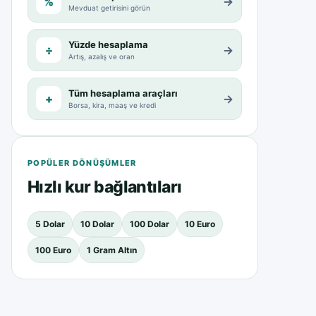
%
→
Mevduat getirisini görün
Yüzde hesaplama
÷
→
Artış, azalış ve oran
Tüm hesaplama araçları
+
→
Borsa, kira, maaş ve kredi
POPÜLER DÖNÜŞÜMLER
Hızlı kur bağlantıları
5 Dolar
10 Dolar
100 Dolar
10 Euro
100 Euro
1 Gram Altın