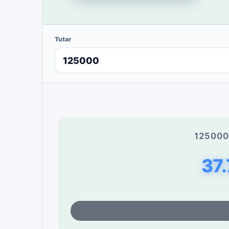
Tutar
125000
37
Son fi