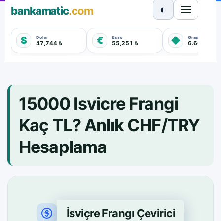
◐
bankamatic
.com
Dolar
Euro
Gram Altın
$
€
◆
47,744 ₺
55,251 ₺
6.660,550 
15000 Isvicre Frangi
Kaç TL? Anlık CHF/TRY
Hesaplama
İsviçre Frangı Çevirici