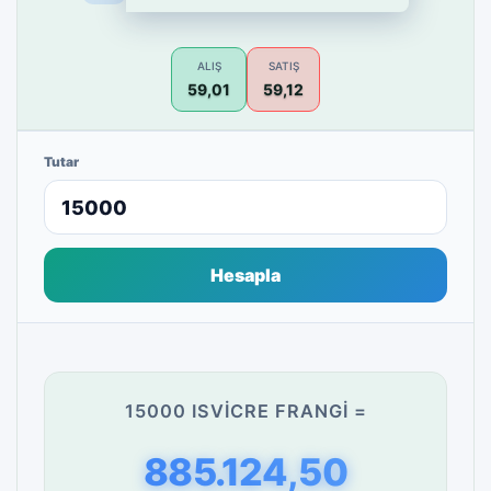
ALIŞ
SATIŞ
59,01
59,12
Tutar
Hesapla
15000 ISVICRE FRANGI =
885.124,50