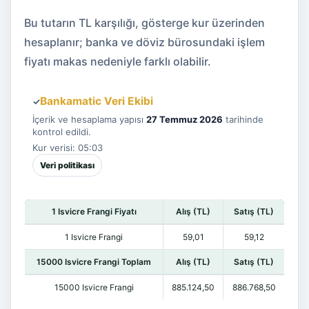
Bu tutarın TL karşılığı, gösterge kur üzerinden
hesaplanır; banka ve döviz bürosundaki işlem
fiyatı makas nedeniyle farklı olabilir.
Bankamatic Veri Ekibi
✓
İçerik ve hesaplama yapısı
27 Temmuz 2026
tarihinde
kontrol edildi.
Kur verisi: 05:03
Veri politikası
1 Isvicre Frangi Fiyatı
Alış (TL)
Satış (TL)
1 Isvicre Frangi
59,01
59,12
15000 Isvicre Frangi Toplam
Alış (TL)
Satış (TL)
15000 Isvicre Frangi
885.124,50
886.768,50