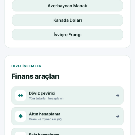
Azerbaycan Manatı
Kanada Doları
İsviçre Frangı
HIZLI IŞLEMLER
Finans araçları
Döviz çevirici
↔
→
Tüm tutarları hesaplayın
Altın hesaplama
◆
→
Gram ve ziynet karşılığı
Faiz hesaplama