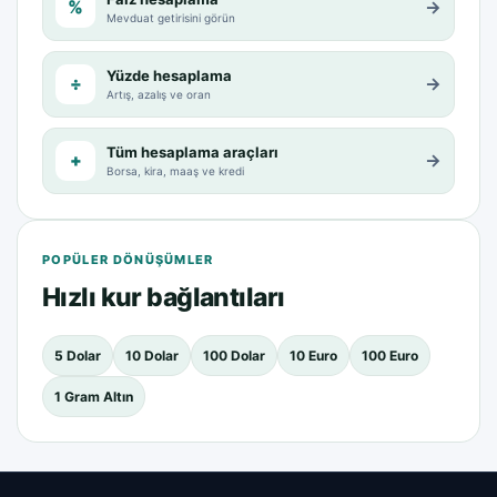
%
→
Mevduat getirisini görün
Yüzde hesaplama
÷
→
Artış, azalış ve oran
Tüm hesaplama araçları
+
→
Borsa, kira, maaş ve kredi
POPÜLER DÖNÜŞÜMLER
Hızlı kur bağlantıları
5 Dolar
10 Dolar
100 Dolar
10 Euro
100 Euro
1 Gram Altın