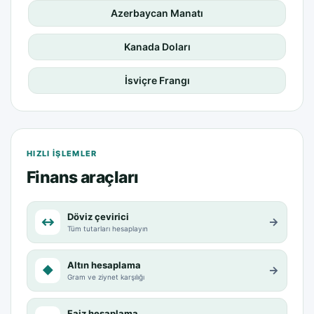
Azerbaycan Manatı
Kanada Doları
İsviçre Frangı
HIZLI IŞLEMLER
Finans araçları
Döviz çevirici
↔
→
Tüm tutarları hesaplayın
Altın hesaplama
◆
→
Gram ve ziynet karşılığı
Faiz hesaplama