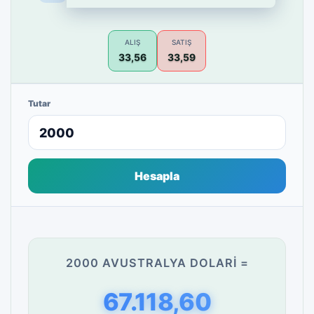
ALIŞ
SATIŞ
33,56
33,59
Tutar
Hesapla
2000 AVUSTRALYA DOLARI =
67.118,60