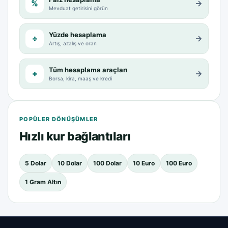
%
→
Mevduat getirisini görün
Yüzde hesaplama
÷
→
Artış, azalış ve oran
Tüm hesaplama araçları
+
→
Borsa, kira, maaş ve kredi
POPÜLER DÖNÜŞÜMLER
Hızlı kur bağlantıları
5 Dolar
10 Dolar
100 Dolar
10 Euro
100 Euro
1 Gram Altın