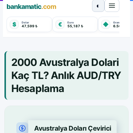
◐
bankamatic
.com
Dolar
Euro
Gram Altın
$
€
◆
47,599 ₺
55,187 ₺
6.569,600 
2000 Avustralya Dolari
Kaç TL? Anlık AUD/TRY
Hesaplama
Avustralya Doları Çevirici