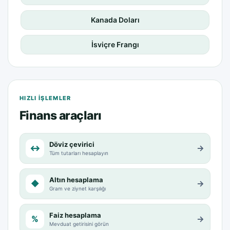
Kanada Doları
İsviçre Frangı
HIZLI IŞLEMLER
Finans araçları
Döviz çevirici
↔
→
Tüm tutarları hesaplayın
Altın hesaplama
◆
→
Gram ve ziynet karşılığı
Faiz hesaplama
%
→
Mevduat getirisini görün