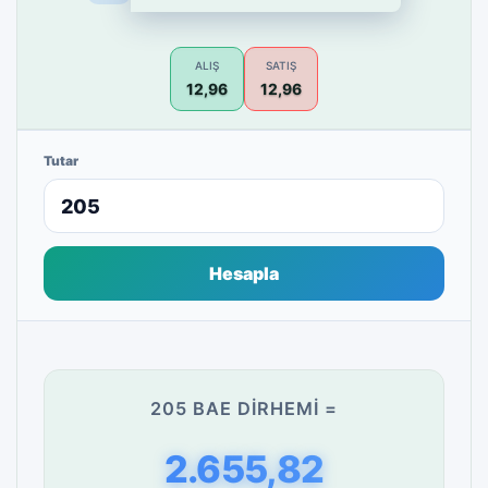
ALIŞ
SATIŞ
12,96
12,96
Tutar
Hesapla
205 BAE DIRHEMI =
2.655,82