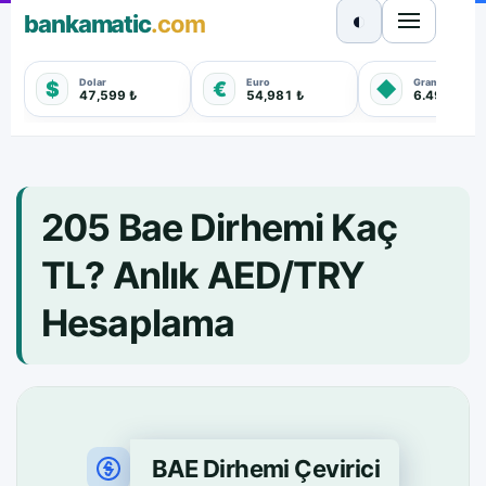
◐
bankamatic
.com
Dolar
Euro
Gram Altın
$
€
◆
47,599 ₺
54,981 ₺
6.499,220 
205 Bae Dirhemi Kaç
TL? Anlık AED/TRY
Hesaplama
BAE Dirhemi Çevirici