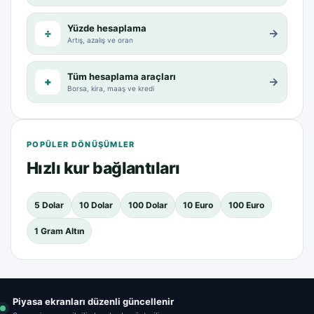
Yüzde hesaplama
÷
→
Artış, azalış ve oran
Tüm hesaplama araçları
+
→
Borsa, kira, maaş ve kredi
POPÜLER DÖNÜŞÜMLER
Hızlı kur bağlantıları
5 Dolar
10 Dolar
100 Dolar
10 Euro
100 Euro
1 Gram Altın
Piyasa ekranları düzenli güncellenir