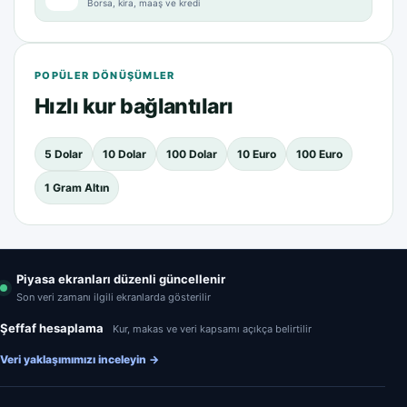
Borsa, kira, maaş ve kredi
POPÜLER DÖNÜŞÜMLER
Hızlı kur bağlantıları
5 Dolar
10 Dolar
100 Dolar
10 Euro
100 Euro
1 Gram Altın
Piyasa ekranları düzenli güncellenir
Son veri zamanı ilgili ekranlarda gösterilir
Şeffaf hesaplama
Kur, makas ve veri kapsamı açıkça belirtilir
Veri yaklaşımımızı inceleyin
→