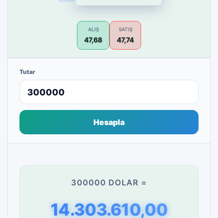
ALIŞ
SATIŞ
47,68
47,74
Tutar
Hesapla
300000 DOLAR =
14.303.610,00