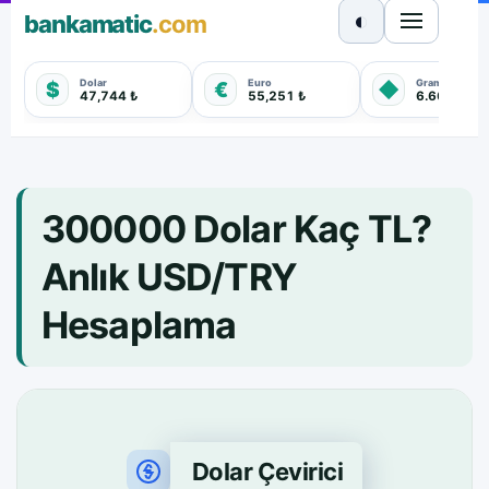
◐
bankamatic
.com
Dolar
Euro
Gram Altın
$
€
◆
47,744 ₺
55,251 ₺
6.660,550 
300000 Dolar Kaç TL?
Anlık USD/TRY
Hesaplama
Dolar Çevirici