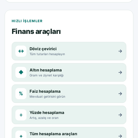
HIZLI IŞLEMLER
Finans araçları
Döviz çevirici
↔
→
Tüm tutarları hesaplayın
Altın hesaplama
◆
→
Gram ve ziynet karşılığı
Faiz hesaplama
%
→
Mevduat getirisini görün
Yüzde hesaplama
÷
→
Artış, azalış ve oran
Tüm hesaplama araçları
+
→