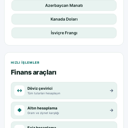
Azerbaycan Manatı
Kanada Doları
İsviçre Frangı
HIZLI IŞLEMLER
Finans araçları
Döviz çevirici
↔
→
Tüm tutarları hesaplayın
Altın hesaplama
◆
→
Gram ve ziynet karşılığı
Faiz hesaplama