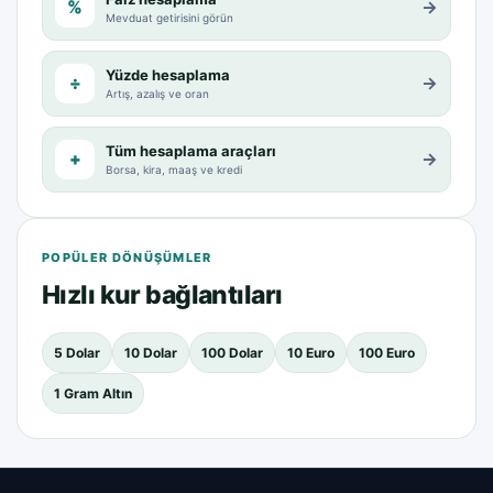
%
→
Mevduat getirisini görün
Yüzde hesaplama
÷
→
Artış, azalış ve oran
Tüm hesaplama araçları
+
→
Borsa, kira, maaş ve kredi
POPÜLER DÖNÜŞÜMLER
Hızlı kur bağlantıları
5 Dolar
10 Dolar
100 Dolar
10 Euro
100 Euro
1 Gram Altın