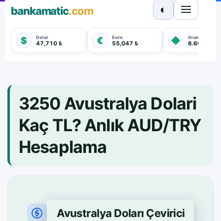
◐
bankamatic
.com
Dolar
Euro
Gram Altın
$
€
◆
47,710 ₺
55,047 ₺
6.608,470 
3250 Avustralya Dolari
Kaç TL? Anlık AUD/TRY
Hesaplama
Avustralya Doları Çevirici