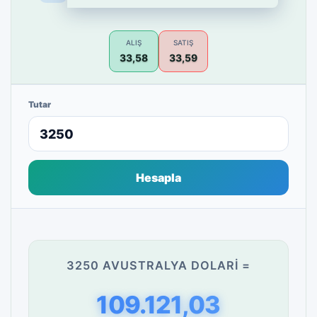
ALIŞ
SATIŞ
33,58
33,59
Tutar
Hesapla
3250 AVUSTRALYA DOLARI =
109.121,03