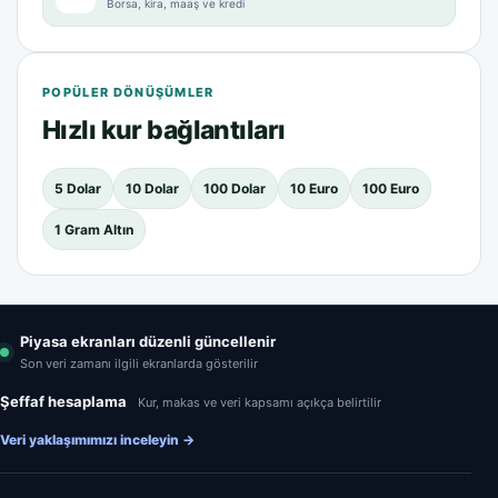
Borsa, kira, maaş ve kredi
POPÜLER DÖNÜŞÜMLER
Hızlı kur bağlantıları
5 Dolar
10 Dolar
100 Dolar
10 Euro
100 Euro
1 Gram Altın
Piyasa ekranları düzenli güncellenir
Son veri zamanı ilgili ekranlarda gösterilir
Şeffaf hesaplama
Kur, makas ve veri kapsamı açıkça belirtilir
Veri yaklaşımımızı inceleyin
→