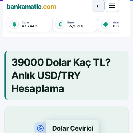
◐
bankamatic
.com
Dolar
Euro
Gram Altın
$
€
◆
47,744 ₺
55,251 ₺
6.660,550 
39000 Dolar Kaç TL?
Anlık USD/TRY
Hesaplama
Dolar Çevirici