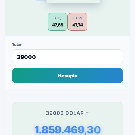
ALIŞ
SATIŞ
47,68
47,74
Tutar
Hesapla
39000 DOLAR =
1.859.469,30