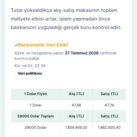
Tutar yükseldikçe alış-satış makasının toplam
maliyete etkisi artar; işlem yapmadan önce
bankanızın uyguladığı gerçek kuru kontrol edin.
Bankamatic Veri Ekibi
✓
İçerik ve hesaplama yapısı
27 Temmuz 2026
tarihinde
kontrol edildi.
Kur verisi: 22:34
Veri politikası
1 Dolar Fiyatı
Alış (TL)
Satış (TL)
1 Dolar
47,68
47,74
39000 Dolar Toplam
Alış (TL)
Satış (TL)
39000 Dolar
1.859.469,30
1.862.000,40