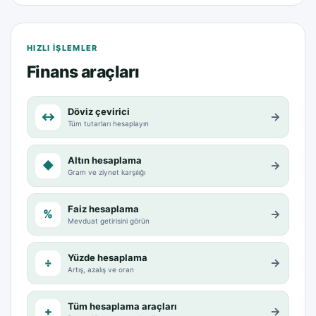
HIZLI IŞLEMLER
Finans araçları
Döviz çevirici
↔
→
Tüm tutarları hesaplayın
Altın hesaplama
◆
→
Gram ve ziynet karşılığı
Faiz hesaplama
%
→
Mevduat getirisini görün
Yüzde hesaplama
÷
→
Artış, azalış ve oran
Tüm hesaplama araçları
+
→