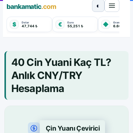
◐
bankamatic
.com
Dolar
Euro
Gram Altın
$
€
◆
47,744 ₺
55,251 ₺
6.660,550 
40 Cin Yuani Kaç TL?
Anlık CNY/TRY
Hesaplama
Çin Yuanı Çevirici