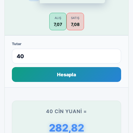
ALIŞ
SATIŞ
7,07
7,08
Tutar
Hesapla
40 CIN YUANI =
282,82