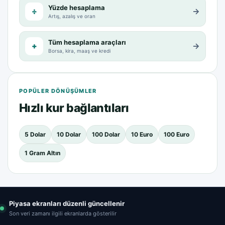
Yüzde hesaplama
÷
→
Artış, azalış ve oran
Tüm hesaplama araçları
+
→
Borsa, kira, maaş ve kredi
POPÜLER DÖNÜŞÜMLER
Hızlı kur bağlantıları
5 Dolar
10 Dolar
100 Dolar
10 Euro
100 Euro
1 Gram Altın
Piyasa ekranları düzenli güncellenir
Son veri zamanı ilgili ekranlarda gösterilir