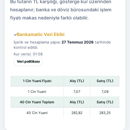
Bu tutarın TL karşılığı, gösterge kur üzerinden
hesaplanır; banka ve döviz bürosundaki işlem
fiyatı makas nedeniyle farklı olabilir.
Bankamatic Veri Ekibi
✓
İçerik ve hesaplama yapısı
27 Temmuz 2026
tarihinde
kontrol edildi.
Kur verisi: 01:58
Veri politikası
1 Cin Yuani Fiyatı
Alış (TL)
Satış (TL)
1 Cin Yuani
7,07
7,08
40 Cin Yuani Toplam
Alış (TL)
Satış (TL)
40 Cin Yuani
282,82
283,25