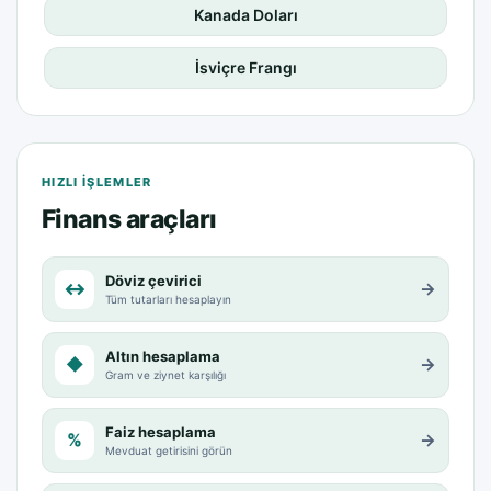
Kanada Doları
İsviçre Frangı
HIZLI IŞLEMLER
Finans araçları
Döviz çevirici
↔
→
Tüm tutarları hesaplayın
Altın hesaplama
◆
→
Gram ve ziynet karşılığı
Faiz hesaplama
%
→
Mevduat getirisini görün