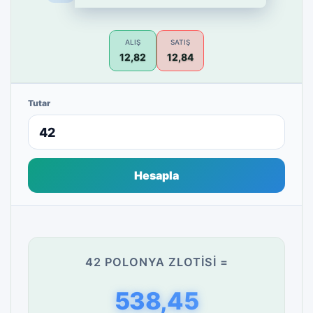
ALIŞ
SATIŞ
12,82
12,84
Tutar
Hesapla
42 POLONYA ZLOTISI =
538,45