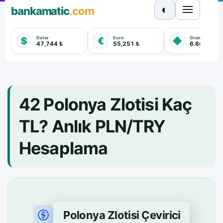
◐
bankamatic
.com
Dolar
Euro
Gram Altın
$
€
◆
47,744 ₺
55,251 ₺
6.660,550 
42 Polonya Zlotisi Kaç
TL? Anlık PLN/TRY
Hesaplama
Polonya Zlotisi Çevirici