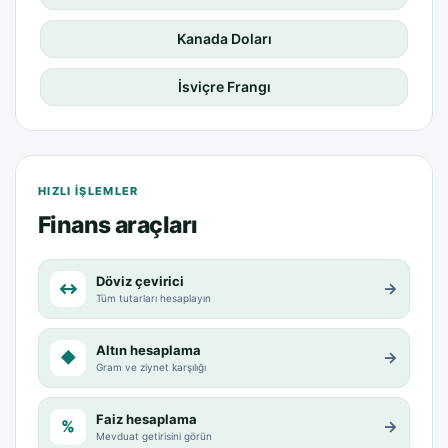
Kanada Doları
İsviçre Frangı
HIZLI IŞLEMLER
Finans araçları
Döviz çevirici
↔
→
Tüm tutarları hesaplayın
Altın hesaplama
◆
→
Gram ve ziynet karşılığı
Faiz hesaplama
%
→
Mevduat getirisini görün