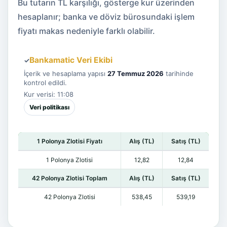
Bu tutarın TL karşılığı, gösterge kur üzerinden
hesaplanır; banka ve döviz bürosundaki işlem
fiyatı makas nedeniyle farklı olabilir.
Bankamatic Veri Ekibi
✓
İçerik ve hesaplama yapısı
27 Temmuz 2026
tarihinde
kontrol edildi.
Kur verisi: 11:08
Veri politikası
1 Polonya Zlotisi Fiyatı
Alış (TL)
Satış (TL)
1 Polonya Zlotisi
12,82
12,84
42 Polonya Zlotisi Toplam
Alış (TL)
Satış (TL)
42 Polonya Zlotisi
538,45
539,19