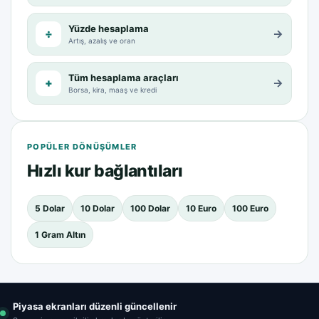
Yüzde hesaplama
÷
→
Artış, azalış ve oran
Tüm hesaplama araçları
+
→
Borsa, kira, maaş ve kredi
POPÜLER DÖNÜŞÜMLER
Hızlı kur bağlantıları
5 Dolar
10 Dolar
100 Dolar
10 Euro
100 Euro
1 Gram Altın
Piyasa ekranları düzenli güncellenir