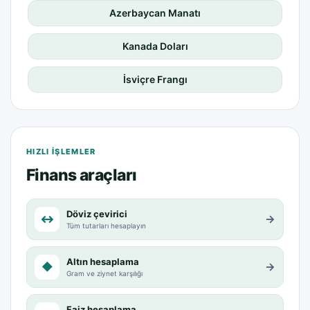
Azerbaycan Manatı
Kanada Doları
İsviçre Frangı
HIZLI IŞLEMLER
Finans araçları
Döviz çevirici
↔
→
Tüm tutarları hesaplayın
Altın hesaplama
◆
→
Gram ve ziynet karşılığı
Faiz hesaplama