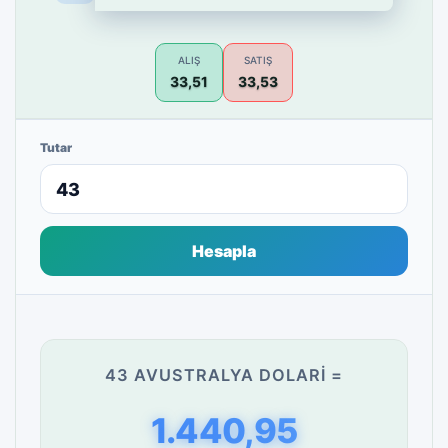
ALIŞ
SATIŞ
33,51
33,53
Tutar
Hesapla
43 AVUSTRALYA DOLARI =
1.440,95