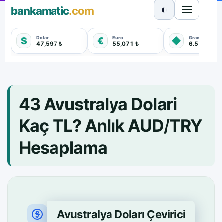
◐
bankamatic
.com
Dolar
Euro
Gram Altın
$
€
◆
47,597 ₺
55,071 ₺
6.518,750 
43 Avustralya Dolari
Kaç TL? Anlık AUD/TRY
Hesaplama
Avustralya Doları Çevirici