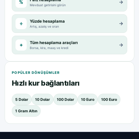
%
→
Mevduat getirisini görün
Yüzde hesaplama
÷
→
Artış, azalış ve oran
Tüm hesaplama araçları
+
→
Borsa, kira, maaş ve kredi
POPÜLER DÖNÜŞÜMLER
Hızlı kur bağlantıları
5 Dolar
10 Dolar
100 Dolar
10 Euro
100 Euro
1 Gram Altın