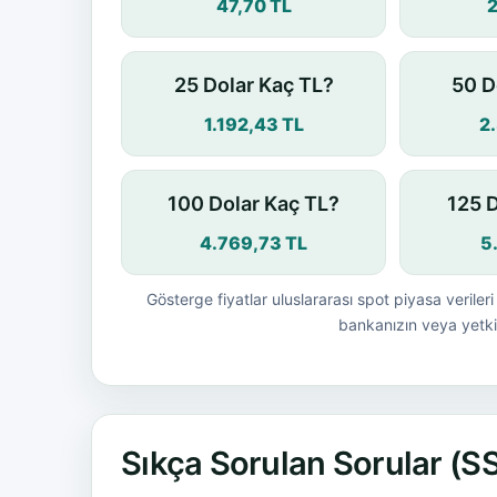
47,70 TL
25 Dolar Kaç TL?
50 D
1.192,43 TL
2
100 Dolar Kaç TL?
125 
4.769,73 TL
5
Gösterge fiyatlar uluslararası spot piyasa verileri 
bankanızın veya yetkil
Sıkça Sorulan Sorular (S