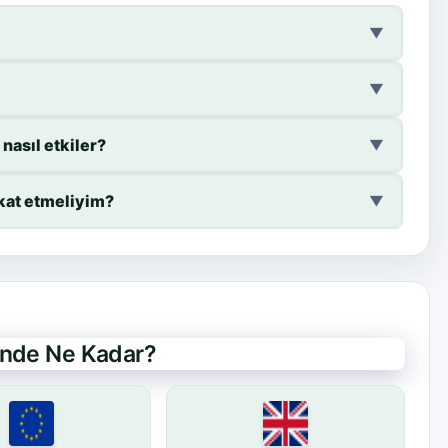
▼
▼
nasıl etkiler?
▼
kat etmeliyim?
▼
rinde Ne Kadar?