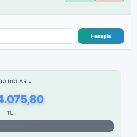
Hesapla
00 DOLAR =
4.075,80
TL
yat kontrolü: 19:26