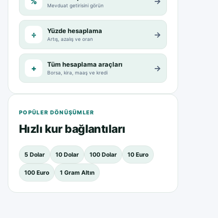
%
→
Mevduat getirisini görün
Yüzde hesaplama
÷
→
Artış, azalış ve oran
Tüm hesaplama araçları
+
→
Borsa, kira, maaş ve kredi
POPÜLER DÖNÜŞÜMLER
Hızlı kur bağlantıları
5 Dolar
10 Dolar
100 Dolar
10 Euro
100 Euro
1 Gram Altın