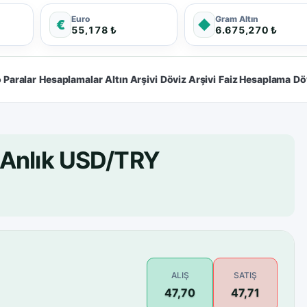
Euro
Gram Altın
€
◆
55,178 ₺
6.675,270 ₺
 Paralar
Hesaplamalar
Altın Arşivi
Döviz Arşivi
Faiz Hesaplama
Dö
 Anlık USD/TRY
ALIŞ
SATIŞ
47,70
47,71