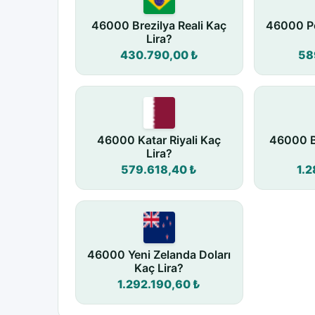
46000 Brezilya Reali Kaç
46000 Po
Lira?
430.790,00 ₺
58
46000 Katar Riyali Kaç
46000 B
Lira?
579.618,40 ₺
1.2
46000 Yeni Zelanda Doları
Kaç Lira?
1.292.190,60 ₺