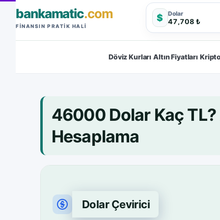
bankamatic
.com
Dolar
$
47,708 ₺
FINANSIN PRATIK HALI
Döviz Kurları
Altın Fiyatları
Kripto
46000 Dolar Kaç TL?
Hesaplama
Dolar Çevirici