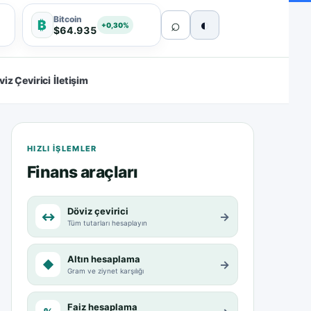
Bitcoin
⌕
◐
₿
+0,30%
$64.935
viz Çevirici
İletişim
HIZLI IŞLEMLER
Finans araçları
Döviz çevirici
↔
→
Tüm tutarları hesaplayın
Altın hesaplama
◆
→
Gram ve ziynet karşılığı
Faiz hesaplama