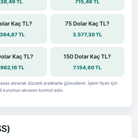
238,49 TL
715,46 TL
olar Kaç TL?
75 Dolar Kaç TL?
.384,87 TL
3.577,30 TL
Dolar Kaç TL?
150 Dolar Kaç TL?
.962,16 TL
7.154,60 TL
esas alınarak düzenli aralıklarla güncellenir. İşlem fiyatı için
i kurumun ekranını kontrol edin.
SS)