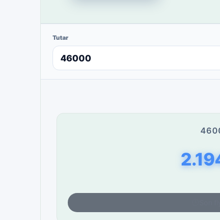
Tutar
460
2.19
Son fi