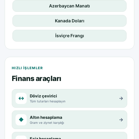
Azerbaycan Manatı
Kanada Doları
İsviçre Frangı
HIZLI IŞLEMLER
Finans araçları
Döviz çevirici
↔
→
Tüm tutarları hesaplayın
Altın hesaplama
◆
→
Gram ve ziynet karşılığı
Faiz hesaplama