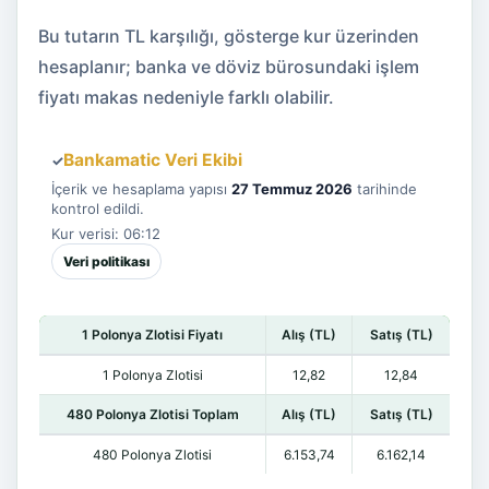
Bu tutarın TL karşılığı, gösterge kur üzerinden
hesaplanır; banka ve döviz bürosundaki işlem
fiyatı makas nedeniyle farklı olabilir.
Bankamatic Veri Ekibi
✓
İçerik ve hesaplama yapısı
27 Temmuz 2026
tarihinde
kontrol edildi.
Kur verisi: 06:12
Veri politikası
1 Polonya Zlotisi Fiyatı
Alış (TL)
Satış (TL)
1 Polonya Zlotisi
12,82
12,84
480 Polonya Zlotisi Toplam
Alış (TL)
Satış (TL)
480 Polonya Zlotisi
6.153,74
6.162,14