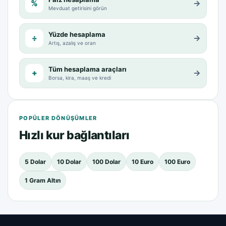
%
→
Mevduat getirisini görün
Yüzde hesaplama
÷
→
Artış, azalış ve oran
Tüm hesaplama araçları
+
→
Borsa, kira, maaş ve kredi
POPÜLER DÖNÜŞÜMLER
Hızlı kur bağlantıları
5 Dolar
10 Dolar
100 Dolar
10 Euro
100 Euro
1 Gram Altın