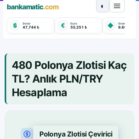
◐
bankamatic
.com
Dolar
Euro
Gram Altın
$
€
◆
47,744 ₺
55,251 ₺
6.660,550 
480 Polonya Zlotisi Kaç
TL? Anlık PLN/TRY
Hesaplama
Polonya Zlotisi Çevirici