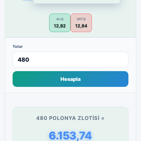
ALIŞ
SATIŞ
12,82
12,84
Tutar
Hesapla
480 POLONYA ZLOTISI =
6.153,74