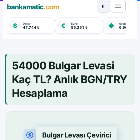
◐
bankamatic
.com
Dolar
Euro
Gram Altın
$
€
◆
47,744 ₺
55,251 ₺
6.660,550 
54000 Bulgar Levasi
Kaç TL? Anlık BGN/TRY
Hesaplama
Bulgar Levası Çevirici