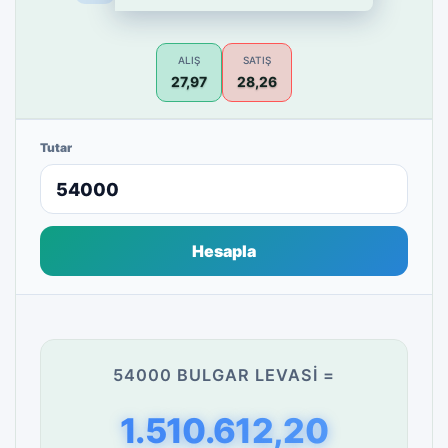
ALIŞ
SATIŞ
27,97
28,26
Tutar
Hesapla
54000 BULGAR LEVASI =
1.510.612,20