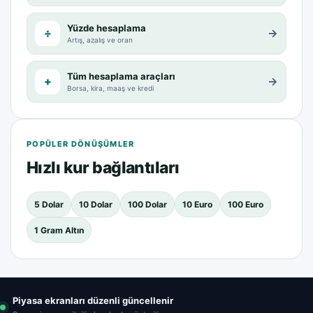
Yüzde hesaplama
÷
→
Artış, azalış ve oran
Tüm hesaplama araçları
+
→
Borsa, kira, maaş ve kredi
POPÜLER DÖNÜŞÜMLER
Hızlı kur bağlantıları
5 Dolar
10 Dolar
100 Dolar
10 Euro
100 Euro
1 Gram Altın
Piyasa ekranları düzenli güncellenir