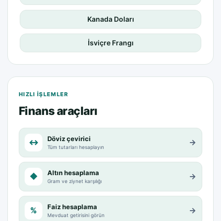
Kanada Doları
İsviçre Frangı
HIZLI IŞLEMLER
Finans araçları
Döviz çevirici
↔
→
Tüm tutarları hesaplayın
Altın hesaplama
◆
→
Gram ve ziynet karşılığı
Faiz hesaplama
%
→
Mevduat getirisini görün