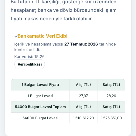
Bu tutarın TL karşılığı, gösterge kur üzerinden
hesaplanır; banka ve döviz bürosundaki işlem
fiyatı makas nedeniyle farklı olabilir.
Bankamatic Veri Ekibi
✓
İçerik ve hesaplama yapısı
27 Temmuz 2026
tarihinde
kontrol edildi.
Kur verisi: 15:26
Veri politikası
1 Bulgar Levasi Fiyatı
Alış (TL)
Satış (TL)
1 Bulgar Levasi
27,97
28,26
54000 Bulgar Levasi Toplam
Alış (TL)
Satış (TL)
54000 Bulgar Levasi
1.510.612,20
1.525.851,00