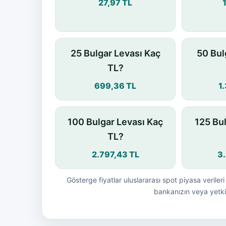
27,97 TL
25 Bulgar Levası Kaç
50 Bul
TL?
699,36 TL
1
100 Bulgar Levası Kaç
125 Bu
TL?
2.797,43 TL
3
Gösterge fiyatlar uluslararası spot piyasa verileri 
bankanızın veya yetkil