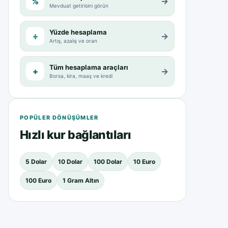
%
→
Mevduat getirisini görün
Yüzde hesaplama
÷
→
Artış, azalış ve oran
Tüm hesaplama araçları
+
→
Borsa, kira, maaş ve kredi
POPÜLER DÖNÜŞÜMLER
Hızlı kur bağlantıları
5 Dolar
10 Dolar
100 Dolar
10 Euro
100 Euro
1 Gram Altın