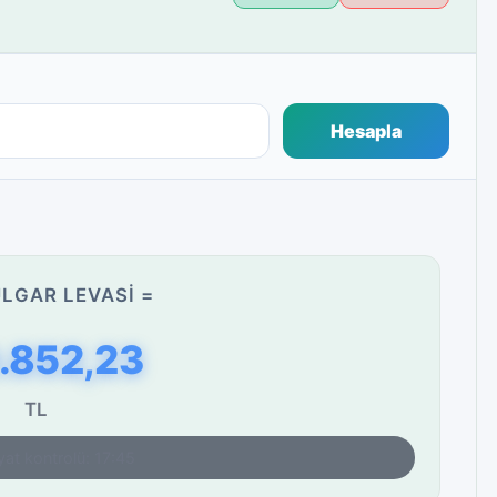
Hesapla
LGAR LEVASI =
.852,23
TL
yat kontrolü: 17:45