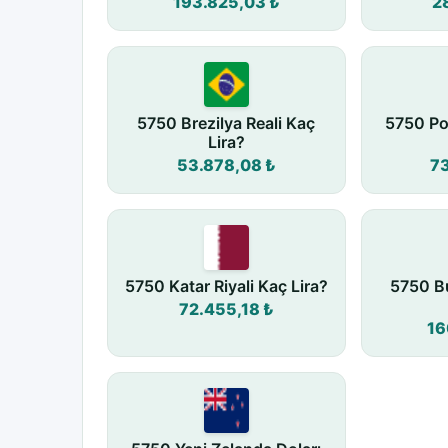
193.825,03 ₺
2
5750 Brezilya Reali Kaç
5750 Po
Lira?
53.878,08 ₺
7
5750 Katar Riyali Kaç Lira?
5750 Bu
72.455,18 ₺
16