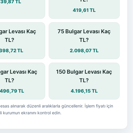
139,87 TL
419,61 TL
gar Levası Kaç
75 Bulgar Levası Kaç
TL?
TL?
.398,72 TL
2.098,07 TL
lgar Levası Kaç
150 Bulgar Levası Kaç
TL?
TL?
.496,79 TL
4.196,15 TL
esas alınarak düzenli aralıklarla güncellenir. İşlem fiyatı için
i kurumun ekranını kontrol edin.