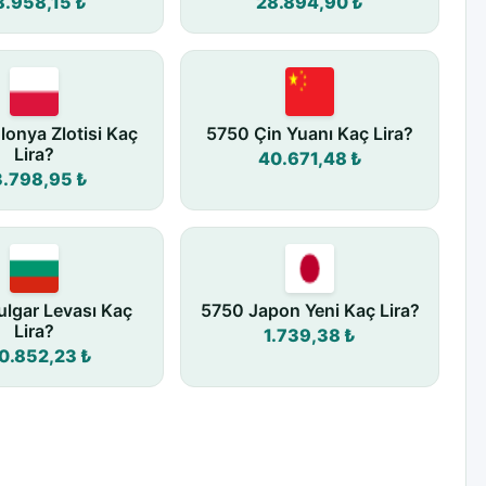
8.958,15 ₺
28.894,90 ₺
lonya Zlotisi Kaç
5750 Çin Yuanı Kaç Lira?
Lira?
40.671,48 ₺
3.798,95 ₺
lgar Levası Kaç
5750 Japon Yeni Kaç Lira?
Lira?
1.739,38 ₺
0.852,23 ₺