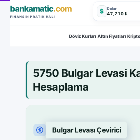
bankamatic
.com
Dolar
$
47,710 ₺
FINANSIN PRATIK HALI
Döviz Kurları
Altın Fiyatları
Kripto
5750 Bulgar Levasi K
Hesaplama
Bulgar Levası Çevirici