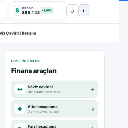
Bitcoin
⌕
◐
₿
+1,00%
$65.143
viz Çevirici
İletişim
HIZLI IŞLEMLER
Finans araçları
Döviz çevirici
↔
→
Tüm tutarları hesaplayın
Altın hesaplama
◆
→
Gram ve ziynet karşılığı
Faiz hesaplama