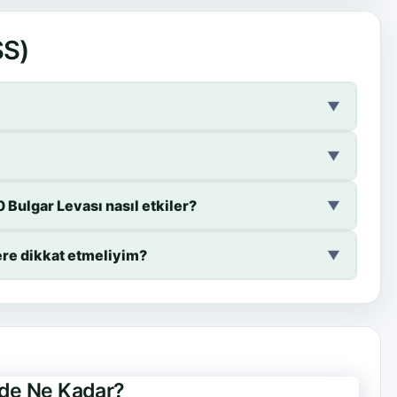
SS)
▼
▼
Bulgar Levası nasıl etkiler?
▼
ere dikkat etmeliyim?
▼
nde Ne Kadar?