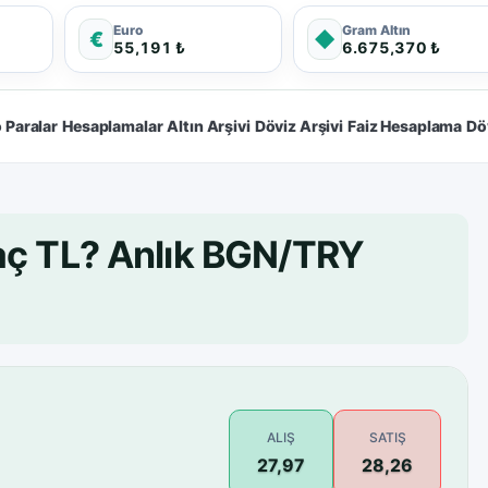
Euro
Gram Altın
€
◆
55,191 ₺
6.675,370 ₺
 Paralar
Hesaplamalar
Altın Arşivi
Döviz Arşivi
Faiz Hesaplama
Dö
aç TL? Anlık BGN/TRY
ALIŞ
SATIŞ
27,97
28,26