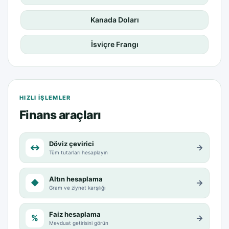
Kanada Doları
İsviçre Frangı
HIZLI IŞLEMLER
Finans araçları
Döviz çevirici
↔
→
Tüm tutarları hesaplayın
Altın hesaplama
◆
→
Gram ve ziynet karşılığı
Faiz hesaplama
%
→
Mevduat getirisini görün