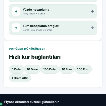
Yüzde hesaplama
÷
→
Artış, azalış ve oran
Tüm hesaplama araçları
+
→
Borsa, kira, maaş ve kredi
POPÜLER DÖNÜŞÜMLER
Hızlı kur bağlantıları
5 Dolar
10 Dolar
100 Dolar
10 Euro
100 Euro
1 Gram Altın
Piyasa ekranları düzenli güncellenir