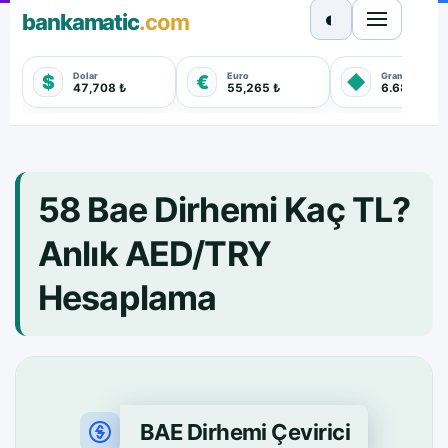
◐
bankamatic
.com
Dolar
Euro
Gram Altın
$
€
◆
47,708 ₺
55,265 ₺
6.680,570 
58 Bae Dirhemi Kaç TL?
Anlık AED/TRY
Hesaplama
BAE Dirhemi Çevirici