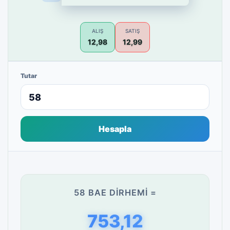
ALIŞ
SATIŞ
12,98
12,99
Tutar
Hesapla
58 BAE DIRHEMI =
753,12