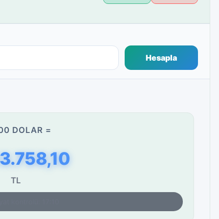
Hesapla
00 DOLAR =
3.758,10
TL
yat kontrolü: 17:10