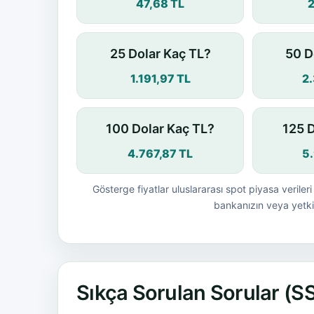
47,68 TL
25 Dolar Kaç TL?
50 D
1.191,97 TL
2
100 Dolar Kaç TL?
125 
4.767,87 TL
5
Gösterge fiyatlar uluslararası spot piyasa verileri 
bankanızın veya yetkil
Sıkça Sorulan Sorular (S