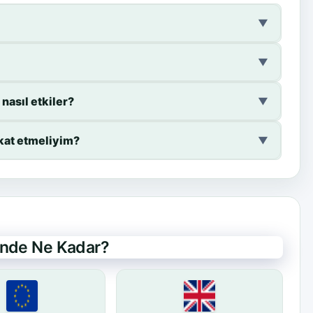
▼
▼
nasıl etkiler?
▼
kat etmeliyim?
▼
rinde Ne Kadar?