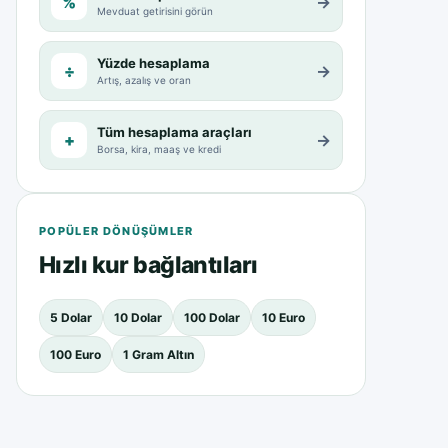
%
→
Mevduat getirisini görün
Yüzde hesaplama
÷
→
Artış, azalış ve oran
Tüm hesaplama araçları
+
→
Borsa, kira, maaş ve kredi
POPÜLER DÖNÜŞÜMLER
Hızlı kur bağlantıları
5 Dolar
10 Dolar
100 Dolar
10 Euro
100 Euro
1 Gram Altın