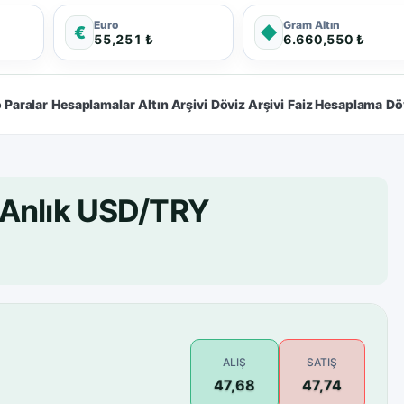
Euro
Gram Altın
€
◆
55,251 ₺
6.660,550 ₺
 Paralar
Hesaplamalar
Altın Arşivi
Döviz Arşivi
Faiz Hesaplama
Dö
 Anlık USD/TRY
ALIŞ
SATIŞ
47,68
47,74