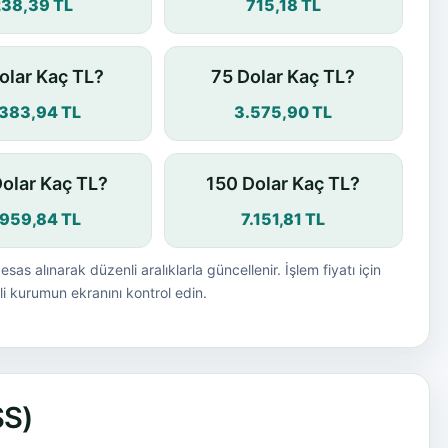
238,39 TL
715,18 TL
olar Kaç TL?
75 Dolar Kaç TL?
.383,94 TL
3.575,90 TL
Dolar Kaç TL?
150 Dolar Kaç TL?
.959,84 TL
7.151,81 TL
esas alınarak düzenli aralıklarla güncellenir. İşlem fiyatı için
i kurumun ekranını kontrol edin.
SS)