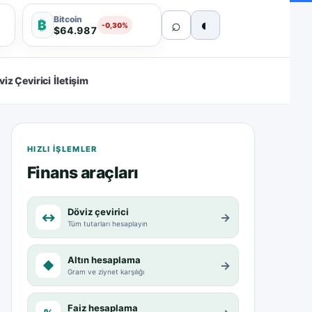
Bitcoin
⌕
◐
₿
-0,30%
$64.987
viz Çevirici
İletişim
HIZLI IŞLEMLER
Finans araçları
Döviz çevirici
↔
→
Tüm tutarları hesaplayın
Altın hesaplama
◆
→
Gram ve ziynet karşılığı
Faiz hesaplama