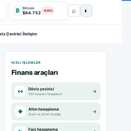
Bitcoin
⌕
◐
₿
-0,10%
$64.752
viz Çevirici
İletişim
HIZLI IŞLEMLER
Finans araçları
Döviz çevirici
↔
→
Tüm tutarları hesaplayın
Altın hesaplama
◆
→
Gram ve ziynet karşılığı
Faiz hesaplama