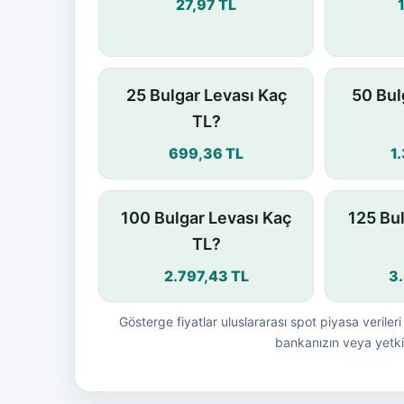
27,97 TL
25 Bulgar Levası Kaç
50 Bul
TL?
699,36 TL
1
100 Bulgar Levası Kaç
125 Bu
TL?
2.797,43 TL
3
Gösterge fiyatlar uluslararası spot piyasa verileri 
bankanızın veya yetkil