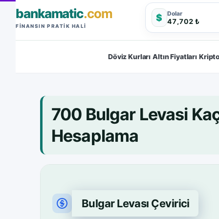
bankamatic
.com
Dolar
$
47,702 ₺
FINANSIN PRATIK HALI
Döviz Kurları
Altın Fiyatları
Kripto
700 Bulgar Levasi Ka
Hesaplama
Bulgar Levası Çevirici