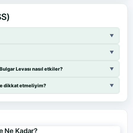
SS)
▼
▼
ulgar Levası nasıl etkiler?
▼
re dikkat etmeliyim?
▼
de Ne Kadar?