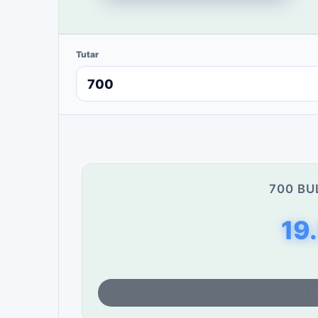
Tutar
700 BU
19
Son fi