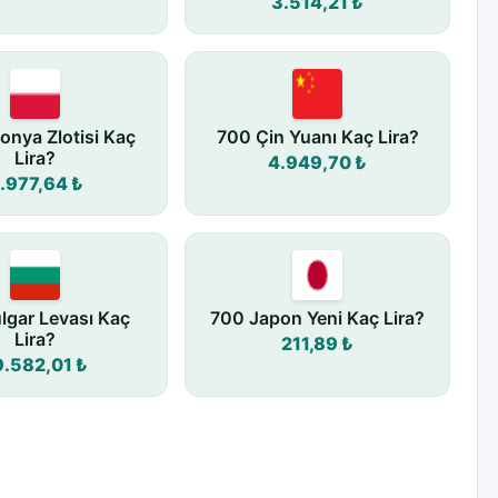
3.514,21 ₺
onya Zlotisi Kaç
700 Çin Yuanı Kaç Lira?
Lira?
4.949,70 ₺
.977,64 ₺
lgar Levası Kaç
700 Japon Yeni Kaç Lira?
Lira?
211,89 ₺
9.582,01 ₺