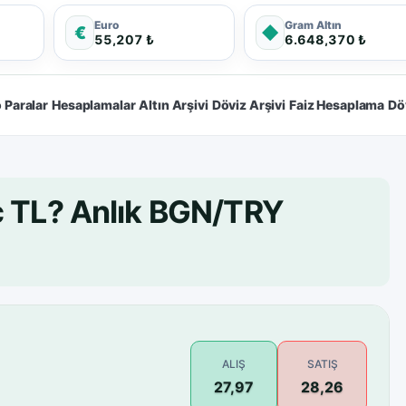
Euro
Gram Altın
€
◆
55,207 ₺
6.648,370 ₺
 Paralar
Hesaplamalar
Altın Arşivi
Döviz Arşivi
Faiz Hesaplama
Dö
ç TL? Anlık BGN/TRY
ALIŞ
SATIŞ
27,97
28,26