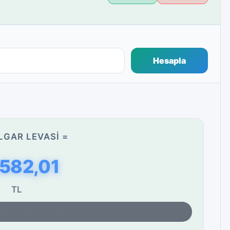
Hesapla
LGAR LEVASI =
.582,01
TL
yat kontrolü: 21:39