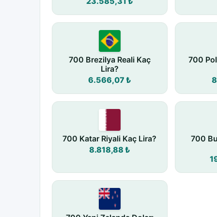
23.585,31 ₺
700 Brezilya Reali Kaç
700 Pol
Lira?
6.566,07 ₺
8
700 Katar Riyali Kaç Lira?
700 Bu
8.818,88 ₺
1