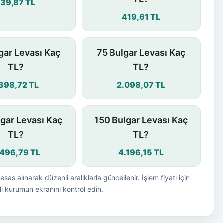
139,87 TL
419,61 TL
gar Levası Kaç
75 Bulgar Levası Kaç
TL?
TL?
.398,72 TL
2.098,07 TL
lgar Levası Kaç
150 Bulgar Levası Kaç
TL?
TL?
.496,79 TL
4.196,15 TL
esas alınarak düzenli aralıklarla güncellenir. İşlem fiyatı için
i kurumun ekranını kontrol edin.