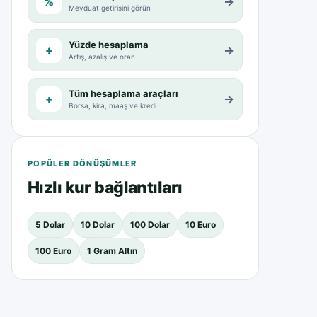
%
→
Mevduat getirisini görün
Yüzde hesaplama
÷
→
Artış, azalış ve oran
Tüm hesaplama araçları
+
→
Borsa, kira, maaş ve kredi
POPÜLER DÖNÜŞÜMLER
Hızlı kur bağlantıları
5 Dolar
10 Dolar
100 Dolar
10 Euro
100 Euro
1 Gram Altın