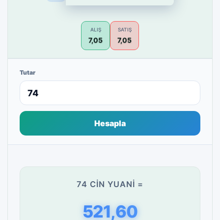
ALIŞ
SATIŞ
7,05
7,05
Tutar
Hesapla
74 CIN YUANI =
521,60