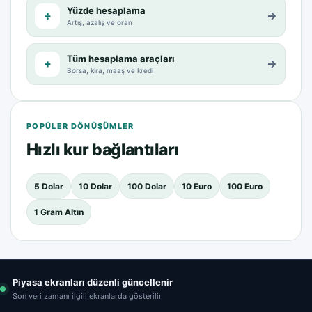
Yüzde hesaplama
÷
→
Artış, azalış ve oran
Tüm hesaplama araçları
+
→
Borsa, kira, maaş ve kredi
POPÜLER DÖNÜŞÜMLER
Hızlı kur bağlantıları
5 Dolar
10 Dolar
100 Dolar
10 Euro
100 Euro
1 Gram Altın
Piyasa ekranları düzenli güncellenir
Son veri zamanı ilgili ekranlarda gösterilir