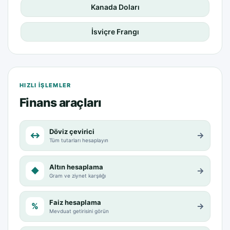
Kanada Doları
İsviçre Frangı
HIZLI IŞLEMLER
Finans araçları
Döviz çevirici
↔
→
Tüm tutarları hesaplayın
Altın hesaplama
◆
→
Gram ve ziynet karşılığı
Faiz hesaplama
%
→
Mevduat getirisini görün