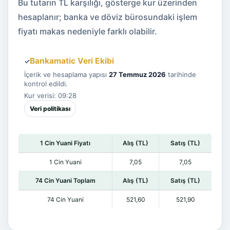
Bu tutarın TL karşılığı, gösterge kur üzerinden
hesaplanır; banka ve döviz bürosundaki işlem
fiyatı makas nedeniyle farklı olabilir.
Bankamatic Veri Ekibi
✓
İçerik ve hesaplama yapısı
27 Temmuz 2026
tarihinde
kontrol edildi.
Kur verisi: 09:28
Veri politikası
1 Cin Yuani Fiyatı
Alış (TL)
Satış (TL)
1 Cin Yuani
7,05
7,05
74 Cin Yuani Toplam
Alış (TL)
Satış (TL)
74 Cin Yuani
521,60
521,90