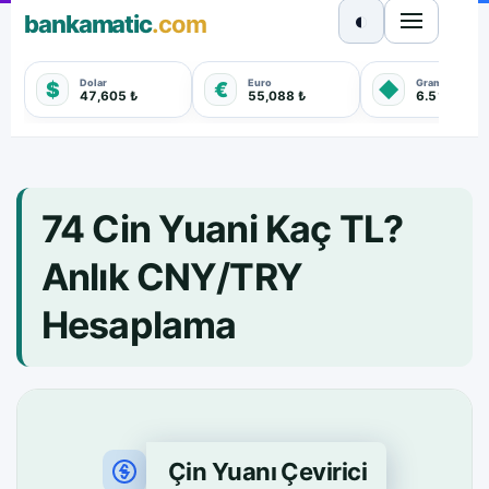
◐
bankamatic
.com
Dolar
Euro
Gram Altın
$
€
◆
47,605 ₺
55,088 ₺
6.510,810 
74 Cin Yuani Kaç TL?
Anlık CNY/TRY
Hesaplama
Çin Yuanı Çevirici