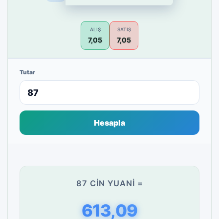
ALIŞ
SATIŞ
7,05
7,05
Tutar
Hesapla
87 CIN YUANI =
613,09