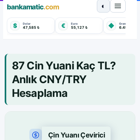
◐
bankamatic
.com
Dolar
Euro
Gram Altın
$
€
◆
47,585 ₺
55,127 ₺
6.498,630 
87 Cin Yuani Kaç TL?
Anlık CNY/TRY
Hesaplama
Çin Yuanı Çevirici