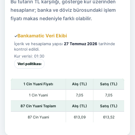
Bu tutarın TL karşılığı, gösterge kur üzerinden
hesaplanır; banka ve döviz bürosundaki işlem
fiyatı makas nedeniyle farklı olabilir.
Bankamatic Veri Ekibi
✓
İçerik ve hesaplama yapısı
27 Temmuz 2026
tarihinde
kontrol edildi.
Kur verisi: 01:30
Veri politikası
1 Cin Yuani Fiyatı
Alış (TL)
Satış (TL)
1 Cin Yuani
7,05
7,05
87 Cin Yuani Toplam
Alış (TL)
Satış (TL)
87 Cin Yuani
613,09
613,52