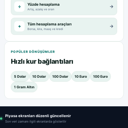
Yüzde hesaplama
÷
→
Artış, azalış ve oran
Tüm hesaplama araçları
+
→
Borsa, kira, maaş ve kredi
POPÜLER DÖNÜŞÜMLER
Hızlı kur bağlantıları
5 Dolar
10 Dolar
100 Dolar
10 Euro
100 Euro
1 Gram Altın
Piyasa ekranları düzenli güncellenir
Son veri zamanı ilgili ekranlarda gösterilir