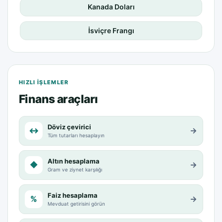
Kanada Doları
İsviçre Frangı
HIZLI IŞLEMLER
Finans araçları
Döviz çevirici
↔
→
Tüm tutarları hesaplayın
Altın hesaplama
◆
→
Gram ve ziynet karşılığı
Faiz hesaplama
%
→
Mevduat getirisini görün