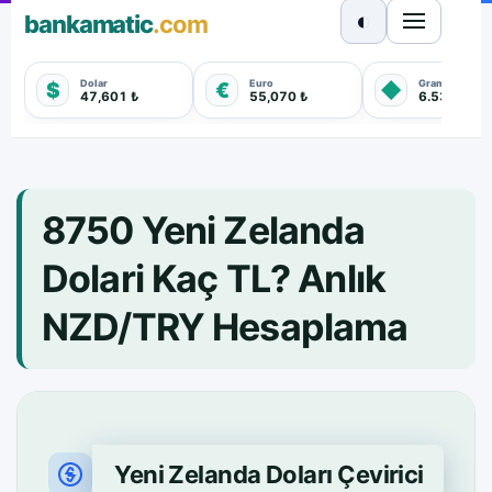
◐
bankamatic
.com
Dolar
Euro
Gram Altın
$
€
◆
47,601 ₺
55,070 ₺
6.530,850 
8750 Yeni Zelanda
Dolari Kaç TL? Anlık
NZD/TRY Hesaplama
Yeni Zelanda Doları Çevirici