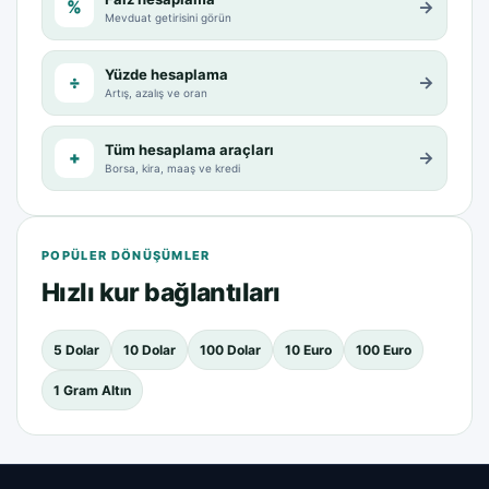
%
→
Mevduat getirisini görün
Yüzde hesaplama
÷
→
Artış, azalış ve oran
Tüm hesaplama araçları
+
→
Borsa, kira, maaş ve kredi
POPÜLER DÖNÜŞÜMLER
Hızlı kur bağlantıları
5 Dolar
10 Dolar
100 Dolar
10 Euro
100 Euro
1 Gram Altın