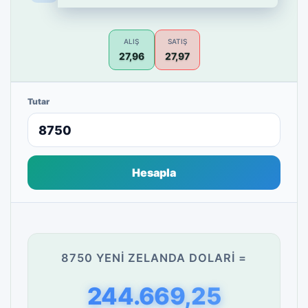
ALIŞ
SATIŞ
27,96
27,97
Tutar
Hesapla
8750 YENI ZELANDA DOLARI =
244.669,25