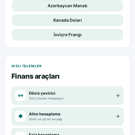
Azerbaycan Manatı
Kanada Doları
İsviçre Frangı
HIZLI IŞLEMLER
Finans araçları
Döviz çevirici
↔
→
Tüm tutarları hesaplayın
Altın hesaplama
◆
→
Gram ve ziynet karşılığı
Faiz hesaplama