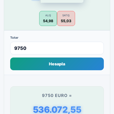
ALIŞ
SATIŞ
54,98
55,03
Tutar
Hesapla
9750 EURO =
536.072,55