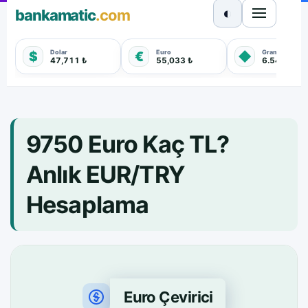
◐
bankamatic
.com
Dolar
Euro
Gram Altın
$
€
◆
47,711 ₺
55,033 ₺
6.542,140 
9750 Euro Kaç TL?
Anlık EUR/TRY
Hesaplama
Euro Çevirici