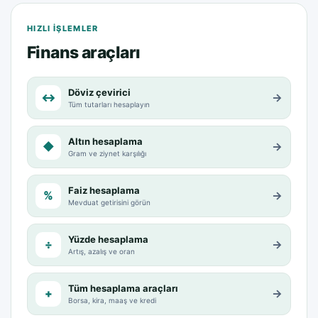
HIZLI IŞLEMLER
Finans araçları
Döviz çevirici
↔
→
Tüm tutarları hesaplayın
Altın hesaplama
◆
→
Gram ve ziynet karşılığı
Faiz hesaplama
%
→
Mevduat getirisini görün
Yüzde hesaplama
÷
→
Artış, azalış ve oran
Tüm hesaplama araçları
+
→
Borsa, kira, maaş ve kredi