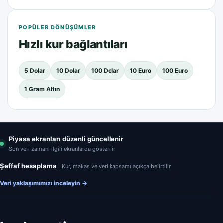
POPÜLER DÖNÜŞÜMLER
Hızlı kur bağlantıları
5 Dolar
10 Dolar
100 Dolar
10 Euro
100 Euro
1 Gram Altın
Piyasa ekranları düzenli güncellenir
Son veri zamanı ilgili ekranlarda gösterilir
Şeffaf hesaplama
Kur, makas ve veri kapsamı açıkça belirtilir
Veri yaklaşımımızı inceleyin
→