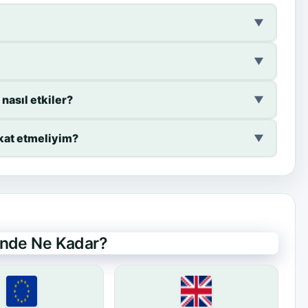
▼
▼
nasıl etkiler?
▼
kat etmeliyim?
▼
rinde Ne Kadar?