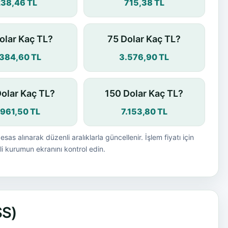
238,46 TL
715,38 TL
olar Kaç TL?
75 Dolar Kaç TL?
.384,60 TL
3.576,90 TL
Dolar Kaç TL?
150 Dolar Kaç TL?
.961,50 TL
7.153,80 TL
esas alınarak düzenli aralıklarla güncellenir. İşlem fiyatı için
i kurumun ekranını kontrol edin.
SS)