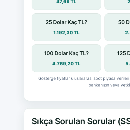
47,69 TL
25 Dolar Kaç TL?
50 D
1.192,30 TL
2
100 Dolar Kaç TL?
125 
4.769,20 TL
5
Gösterge fiyatlar uluslararası spot piyasa verileri 
bankanızın veya yetkil
Sıkça Sorulan Sorular (S