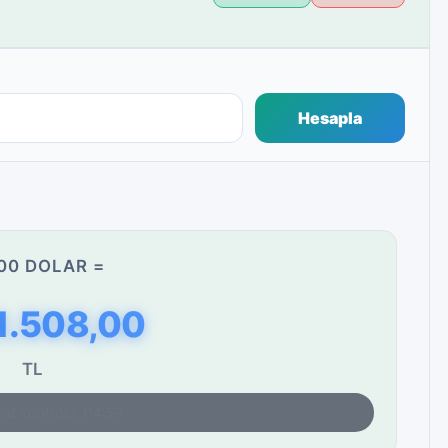
Hesapla
00 DOLAR =
1.508,00
TL
yat kontrolü: 04:59