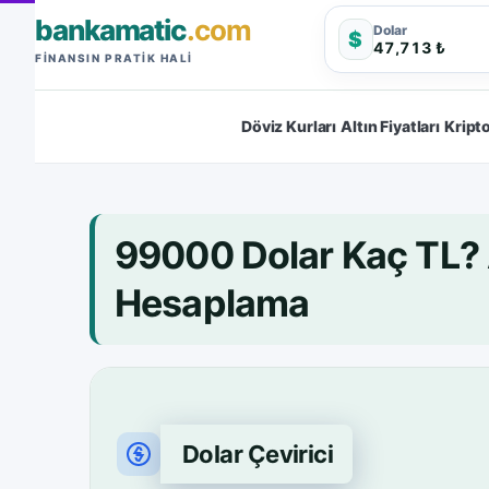
bankamatic
.com
Dolar
$
47,713 ₺
FINANSIN PRATIK HALI
Döviz Kurları
Altın Fiyatları
Kripto
99000 Dolar Kaç TL?
Hesaplama
Dolar Çevirici