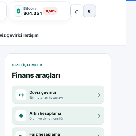
Bitcoin
⌕
◐
₿
-0,50%
$64.351
viz Çevirici
İletişim
HIZLI IŞLEMLER
Finans araçları
Döviz çevirici
↔
→
Tüm tutarları hesaplayın
Altın hesaplama
◆
→
Gram ve ziynet karşılığı
Faiz hesaplama