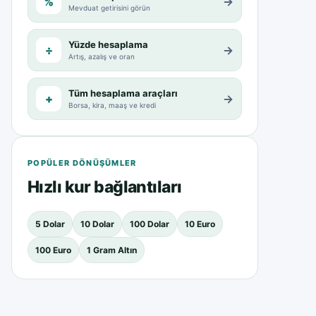
%
→
Mevduat getirisini görün
Yüzde hesaplama
÷
→
Artış, azalış ve oran
Tüm hesaplama araçları
+
→
Borsa, kira, maaş ve kredi
POPÜLER DÖNÜŞÜMLER
Hızlı kur bağlantıları
5 Dolar
10 Dolar
100 Dolar
10 Euro
100 Euro
1 Gram Altın