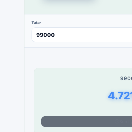
Tutar
990
4.72
Son fi