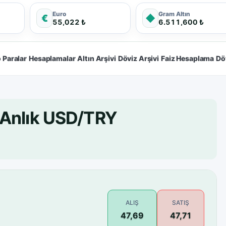
Euro
Gram Altın
€
◆
55,022 ₺
6.511,600 ₺
 Paralar
Hesaplamalar
Altın Arşivi
Döviz Arşivi
Faiz Hesaplama
Dö
 Anlık USD/TRY
ALIŞ
SATIŞ
47,69
47,71