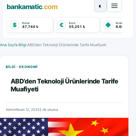
◐
bankamatic
.com
Dolar
Euro
Gram Altın
$
€
◆
47,744 ₺
55,251 ₺
6.660,550 
Ana Sayfa
›
Bilgi
›
ABD’den Teknoloji Ürünlerinde Tarife Muafiyeti
·
BILGI
EKONOMI
ABD’den Teknoloji Ürünlerinde Tarife
Muafiyeti
Admin
Nisan 12, 2025
2 dk okuma