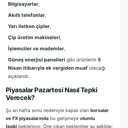
Bilgisayarlar
,
Akıllı telefonlar
,
Yarı iletken çipler
,
Çip üretim makineleri
,
İşlemciler ve modemler
,
Güneş enerjisi panelleri
gibi ürünlerin
5
Nisan itibarıyla ek vergiden muaf
olacağı
açıklandı.
Piyasalar Pazartesi Nasıl Tepki
Verecek?
Şu an hafta sonu nedeniyle kapalı olan
borsalar
ve FX piyasalarında
bu gelişmeye
olumlu
tepki
bekleniyor. Öne çıkan beklentiler şu şekilde: