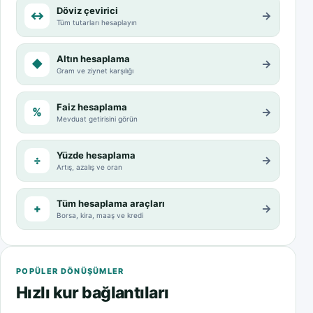
Döviz çevirici
↔
→
Tüm tutarları hesaplayın
Altın hesaplama
◆
→
Gram ve ziynet karşılığı
Faiz hesaplama
%
→
Mevduat getirisini görün
Yüzde hesaplama
÷
→
Artış, azalış ve oran
Tüm hesaplama araçları
+
→
Borsa, kira, maaş ve kredi
POPÜLER DÖNÜŞÜMLER
Hızlı kur bağlantıları