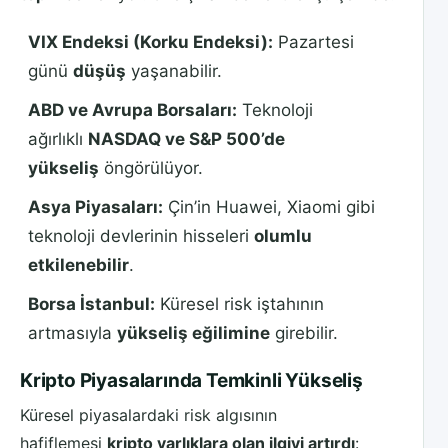
VIX Endeksi (Korku Endeksi):
Pazartesi
günü
düşüş
yaşanabilir.
ABD ve Avrupa Borsaları:
Teknoloji
ağırlıklı
NASDAQ ve S&P 500’de
yükseliş
öngörülüyor.
Asya Piyasaları:
Çin’in Huawei, Xiaomi gibi
teknoloji devlerinin hisseleri
olumlu
etkilenebilir
.
Borsa İstanbul:
Küresel risk iştahının
artmasıyla
yükseliş eğilimine
girebilir.
Kripto Piyasalarında Temkinli Yükseliş
Küresel piyasalardaki risk algısının
hafiflemesi
kripto varlıklara olan ilgiyi artırdı
: