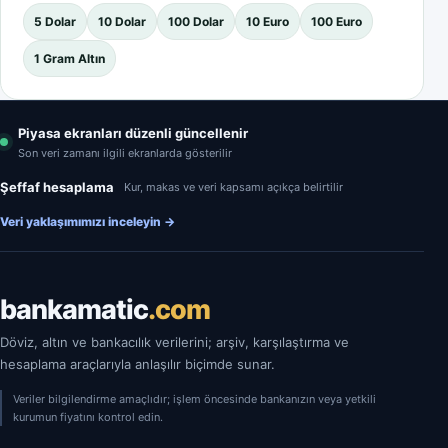
5 Dolar
10 Dolar
100 Dolar
10 Euro
100 Euro
1 Gram Altın
Piyasa ekranları düzenli güncellenir
Son veri zamanı ilgili ekranlarda gösterilir
Şeffaf hesaplama
Kur, makas ve veri kapsamı açıkça belirtilir
Veri yaklaşımımızı inceleyin
→
bankamatic
.com
Döviz, altın ve bankacılık verilerini; arşiv, karşılaştırma ve
hesaplama araçlarıyla anlaşılır biçimde sunar.
Veriler bilgilendirme amaçlıdır; işlem öncesinde bankanızın veya yetkili
kurumun fiyatını kontrol edin.