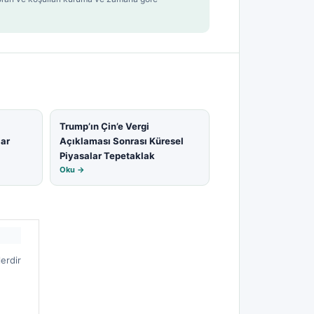
Trump’ın Çin’e Vergi
lar
Açıklaması Sonrası Küresel
Piyasalar Tepetaklak
Oku →
lerdir