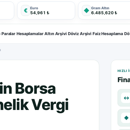
Euro
Gram Altın
€
◆
54,961 ₺
6.485,620 ₺
 Paralar
Hesaplamalar
Altın Arşivi
Döviz Arşivi
Faiz Hesaplama
Dö
ı
HIZLI
Fina
in Borsa
↔
elik Vergi
◆