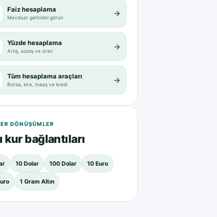
Faiz hesaplama
→
Mevduat getirisini görün
Yüzde hesaplama
→
Artış, azalış ve oran
Tüm hesaplama araçları
→
Borsa, kira, maaş ve kredi
ER DÖNÜŞÜMLER
ı kur bağlantıları
ar
10 Dolar
100 Dolar
10 Euro
uro
1 Gram Altın