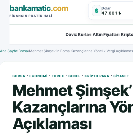
bankamatic
.com
Dolar
$
47,601 ₺
FINANSIN PRATIK HALI
Döviz Kurları
Altın Fiyatları
Kripto
Ana Sayfa
›
Borsa
›
Mehmet Şimşek’in Borsa Kazançlarına Yönelik Vergi Açıklamas
·
·
·
·
·
BORSA
EKONOMI
FOREX
GENEL
KRIPTO PARA
SIYASET
Mehmet Şimşek’
Kazançlarına Yön
Açıklaması