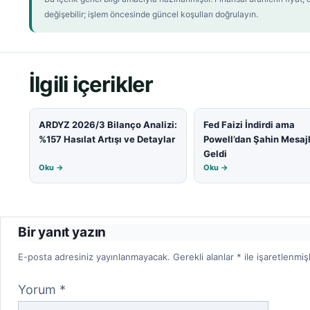
değişebilir; işlem öncesinde güncel koşulları doğrulayın.
İlgili içerikler
ARDYZ 2026/3 Bilanço Analizi:
Fed Faizi İndirdi ama
%157 Hasılat Artışı ve Detaylar
Powell’dan Şahin Mesaj
Geldi
Oku →
Oku →
Bir yanıt yazın
E-posta adresiniz yayınlanmayacak.
Gerekli alanlar
*
ile işaretlenmiş
Yorum
*