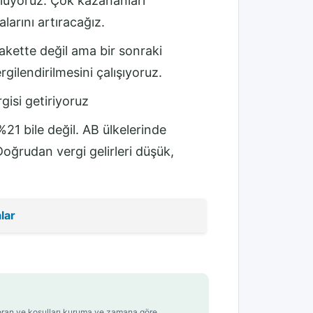
luyoruz. Çok kazananları
larını artıracağız.
pakette değil ama bir sonraki
ilendirilmesini çalışıyoruz.
gisi getiriyoruz
 %21 bile değil. AB ülkelerinde
oğrudan vergi gelirleri düşük,
lar
t, oran ve koşulları kuruma ve zamana göre