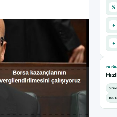
%
÷
+
POPÜL
Hızl
5 Dol
100 E