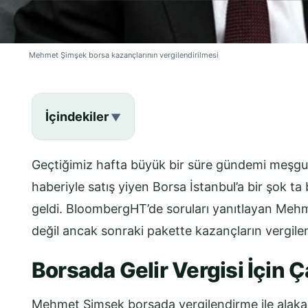
Mehmet Şimşek borsa kazançlarının vergilendirilmesi
İçindekiler
Geçtiğimiz hafta büyük bir süre gündemi meşgul
haberiyle satış yiyen Borsa İstanbul’a bir şok
geldi. BloombergHT’de soruları yanıtlayan Meh
değil ancak sonraki pakette kazançların vergilendi
Borsada Gelir Vergisi İçin Ç
Mehmet Şimşek borsada vergilendirme ile alakal