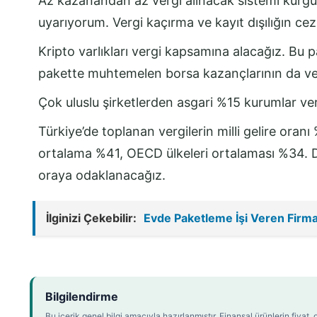
Az kazanandan az vergi alınacak sistemi kurgu
uyarıyorum. Vergi kaçırma ve kayıt dışılığın ceza
Kripto varlıkları vergi kapsamına alacağız. Bu 
pakette muhtemelen borsa kazançlarının da verg
Çok uluslu şirketlerden asgari %15 kurumlar ver
Türkiye’de toplanan vergilerin milli gelire oranı
ortalama %41, OECD ülkeleri ortalaması %34. D
oraya odaklanacağız.
İlginizi Çekebilir:
Evde Paketleme İşi Veren Firma
Bilgilendirme
Bu içerik genel bilgi amacıyla hazırlanmıştır. Finansal ürünlerin fiya