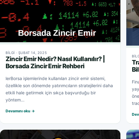
BILGI · ŞUBAT 14, 2025
BIL
Zincir Emir Nedir? Nasıl Kullanılır? |
Tr
Borsada Zincir Emir Rehberi
Bi
lerBorsa işlemlerinde kullanılan zincir emir sistemi,
Fin
özellikle son dönemde yatırımcıların stratejilerini daha
yay
etkili hale getirmek için sıkça başvurduğu bir
öne
yöntem...
tra
Devamını oku →
Dev