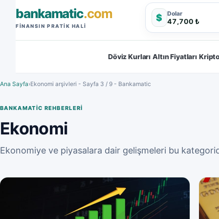
bankamatic
.com
Dolar
$
47,700 ₺
FINANSIN PRATIK HALI
Döviz Kurları
Altın Fiyatları
Kripto
Ana Sayfa
›
Ekonomi arşivleri - Sayfa 3 / 9 - Bankamatic
BANKAMATIC REHBERLERI
Ekonomi
Ekonomiye ve piyasalara dair gelişmeleri bu kategoride