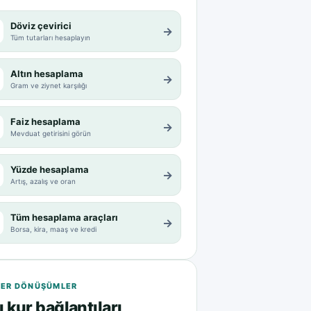
Döviz çevirici
→
Tüm tutarları hesaplayın
Altın hesaplama
→
Gram ve ziynet karşılığı
Faiz hesaplama
→
Mevduat getirisini görün
Yüzde hesaplama
→
Artış, azalış ve oran
Tüm hesaplama araçları
→
Borsa, kira, maaş ve kredi
ER DÖNÜŞÜMLER
ı kur bağlantıları