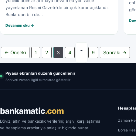
yönelik adımlar atılmaya devam ediyor. Gece
enf
yayımlanan Resmi Gazete’de bir çok karar açıklandı.
gör
Bunlardan biri de...
Dev
Devamını oku →
Yazı sayfalaması
…
← Önceki
1
2
3
4
9
Sonraki →
Piyasa ekranları düzenli güncellenir
Son veri zamanı ilgili ekranlarda gösterilir
Hesaplam
bankamatic
.com
Zaman Hes
Döviz, altın ve bankacılık verilerini; arşiv, karşılaştırma
ve hesaplama araçlarıyla anlaşılır biçimde sunar.
Borsa Hes