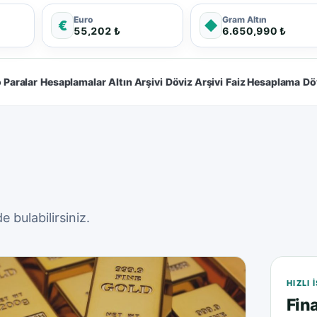
Euro
Gram Altın
€
◆
55,202 ₺
6.650,990 ₺
 Paralar
Hesaplamalar
Altın Arşivi
Döviz Arşivi
Faiz Hesaplama
Dö
 bulabilirsiniz.
HIZLI
Fina