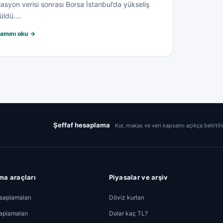
lasyon verisi sonrası Borsa İstanbul’da yükseliş
üldü....
amını oku →
Şeffaf hesaplama
Kur, makas ve veri kapsamı açıkça belirtili
a araçları
Piyasalar ve arşiv
aplamaları
Döviz kurları
aplamaları
Dolar kaç TL?