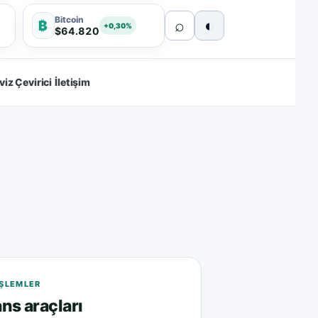
Bitcoin
⌕
◐
₿
+0,30%
$64.820
viz Çevirici
İletişim
 IŞLEMLER
ns araçları