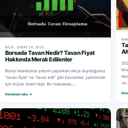
BAN
Ta
BILGI · ŞUBAT 24, 2025
Al
Borsada Tavan Nedir? Tavan Fiyat
Hakkında Merak Edilenler
2025
lim
Borsa İstanbul’da yatırım yaparken sıkça duyduğunuz
eko
“tavan fiyat” ve “tavan kilit” gibi kavramlar, yatırımcılar
ve..
için büyük önem taşır. Bu makalede,...
Dev
Devamını oku →