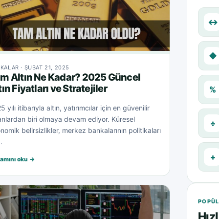
↔
◆
KALAR · ŞUBAT 21, 2025
m Altın Ne Kadar? 2025 Güncel
tın Fiyatları ve Stratejiler
%
 yılı itibarıyla altın, yatırımcılar için en güvenilir
anlardan biri olmaya devam ediyor. Küresel
÷
nomik belirsizlikler, merkez bankalarının politikaları
.
+
amını oku →
POPÜL
Hızl