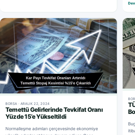
Dev
BOR
TÜ
BORSA · ARALIK 22, 2024
Temettü Gelirlerinde Tevkifat Oranı
Bo
Yüzde 15’e Yükseltildi
Bug
Normalleşme adımları çerçevesinde ekonomiye
iti