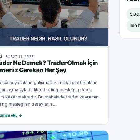
5 Dol
100 E
GI · ŞUBAT 11, 2025
ader Ne Demek? Trader Olmak İçin
lmeniz Gereken Her Şey
ansal piyasaların gelişmesi ve dijital platformların
gınlaşmasıyla birlikte trading mesleği giderek
m kazanmaktadır. Bu makalede trader kavramını,
ding mesleğinin detaylarını...
amını oku →