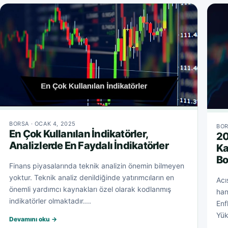
BORSA · OCAK 4, 2025
BOR
En Çok Kullanılan İndikatörler,
20
Analizlerde En Faydalı İndikatörler
Ka
Bo
Finans piyasalarında teknik analizin önemin bilmeyen
yoktur. Teknik analiz denildiğinde yatırımcıların en
Acı
önemli yardımcı kaynakları özel olarak kodlanmış
han
indikatörler olmaktadır....
Enf
Yük
Devamını oku →