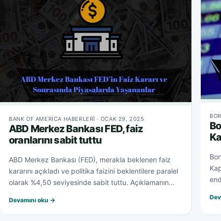
BOR
BANK OF AMERICA HABERLERI · OCAK 29, 2025
Bo
ABD Merkez Bankası FED, faiz
Ka
oranlarını sabit tuttu
Bor
ABD Merkez Bankası (FED), merakla beklenen faiz
Kap
kararını açıkladı ve politika faizini beklentilere paralel
end
olarak %4,50 seviyesinde sabit tuttu. Açıklamanın...
Dev
Devamını oku →