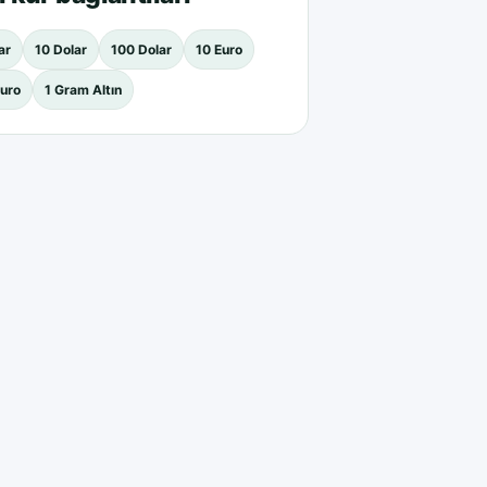
ar
10 Dolar
100 Dolar
10 Euro
uro
1 Gram Altın