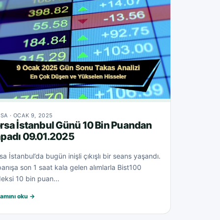
SA · OCAK 9, 2025
rsa İstanbul Günü 10 Bin Puandan
padı 09.01.2025
sa İstanbul’da bugün inişli çıkışlı bir seans yaşandı.
anışa son 1 saat kala gelen alımlarla Bist100
eksi 10 bin puan...
amını oku →