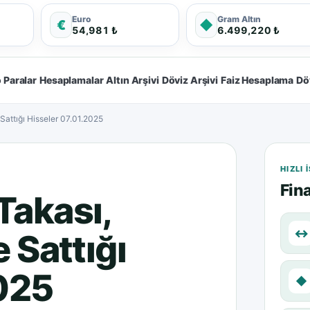
Euro
Gram Altın
€
◆
54,981 ₺
6.499,220 ₺
 Paralar
Hesaplamalar
Altın Arşivi
Döviz Arşivi
Faiz Hesaplama
Dö
Sattığı Hisseler 07.01.2025
HIZLI
Fina
Takası,
↔
 Sattığı
2025
◆