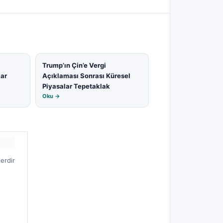
Trump’ın Çin’e Vergi
lar
Açıklaması Sonrası Küresel
Piyasalar Tepetaklak
Oku →
lerdir