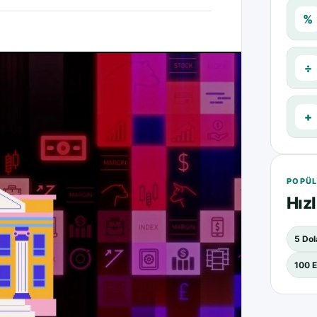
%
÷
+
POPÜL
Hızl
5 Dol
100 E