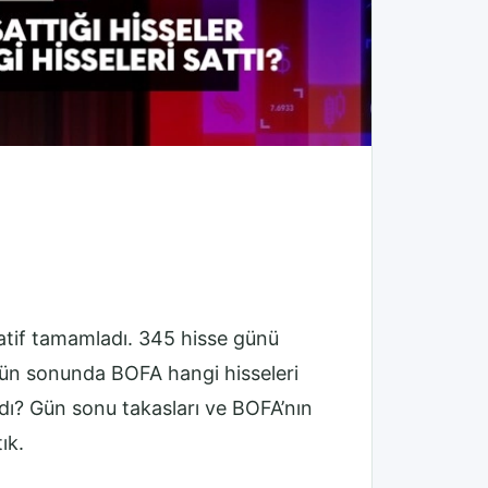
atif tamamladı. 345 hisse günü
Gün sonunda BOFA hangi hisseleri
ı? Gün sonu takasları ve BOFA’nın
ık.