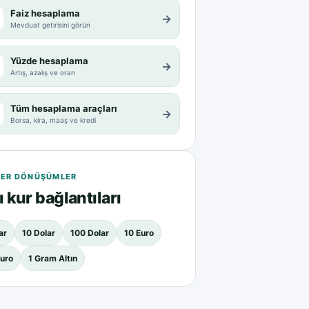
Faiz hesaplama
→
Mevduat getirisini görün
Yüzde hesaplama
→
Artış, azalış ve oran
Tüm hesaplama araçları
→
Borsa, kira, maaş ve kredi
ER DÖNÜŞÜMLER
ı kur bağlantıları
ar
10 Dolar
100 Dolar
10 Euro
uro
1 Gram Altın