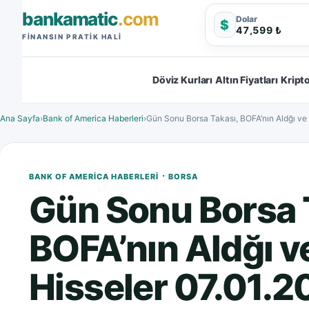
bankamatic
.com
Dolar
$
47,599 ₺
FINANSIN PRATIK HALI
Döviz Kurları
Altın Fiyatları
Kripto
Ana Sayfa
›
Bank of America Haberleri
›
Gün Sonu Borsa Takası, BOFA’nın Aldğı ve 
·
BANK OF AMERICA HABERLERI
BORSA
Gün Sonu Borsa 
BOFA’nın Aldğı ve
Hisseler 07.01.