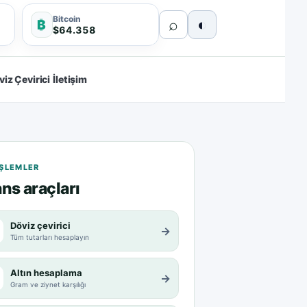
Bitcoin
⌕
◐
₿
$64.358
viz Çevirici
İletişim
 IŞLEMLER
ns araçları
Döviz çevirici
→
Tüm tutarları hesaplayın
Altın hesaplama
→
Gram ve ziynet karşılığı