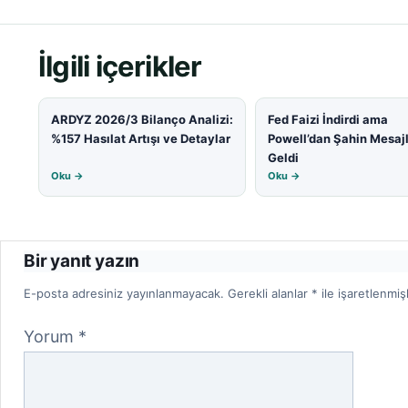
İlgili içerikler
ARDYZ 2026/3 Bilanço Analizi:
Fed Faizi İndirdi ama
%157 Hasılat Artışı ve Detaylar
Powell’dan Şahin Mesaj
Geldi
Oku →
Oku →
Bir yanıt yazın
E-posta adresiniz yayınlanmayacak.
Gerekli alanlar
*
ile işaretlenmiş
Yorum
*