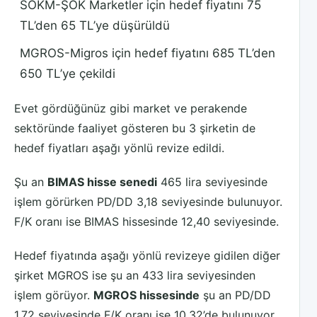
SOKM-ŞOK Marketler için hedef fiyatını 75
TL’den 65 TL’ye düşürüldü
MGROS-Migros için hedef fiyatını 685 TL’den
650 TL’ye çekildi
Evet gördüğünüz gibi market ve perakende
sektöründe faaliyet gösteren bu 3 şirketin de
hedef fiyatları aşağı yönlü revize edildi.
Şu an
BIMAS hisse senedi
465 lira seviyesinde
işlem görürken PD/DD 3,18 seviyesinde bulunuyor.
F/K oranı ise BIMAS hissesinde 12,40 seviyesinde.
Hedef fiyatında aşağı yönlü revizeye gidilen diğer
şirket MGROS ise şu an 433 lira seviyesinden
işlem görüyor.
MGROS hissesinde
şu an PD/DD
1,72 seviyesinde F/K oranı ise 10,32’de bulunuyor.