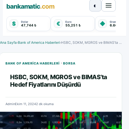
◐
bankamatic
.com
Dolar
Euro
Gram Altın
$
€
◆
47,744 ₺
55,251 ₺
6.660,550 
Ana Sayfa
›
Bank of America Haberleri
›
HSBC, SOKM, MGROS ve BIMAS’ta Hedef Fiyatlarını Düşürdü
·
BANK OF AMERICA HABERLERI
BORSA
HSBC, SOKM, MGROS ve BIMAS’ta
Hedef Fiyatlarını Düşürdü
Admin
Ekim 11, 2024
2 dk okuma