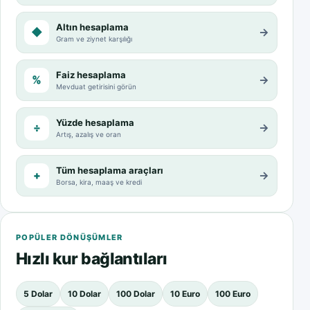
Altın hesaplama
◆
→
Gram ve ziynet karşılığı
Faiz hesaplama
%
→
Mevduat getirisini görün
Yüzde hesaplama
÷
→
Artış, azalış ve oran
Tüm hesaplama araçları
+
→
Borsa, kira, maaş ve kredi
POPÜLER DÖNÜŞÜMLER
Hızlı kur bağlantıları
5 Dolar
10 Dolar
100 Dolar
10 Euro
100 Euro