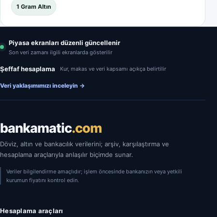
1 Gram Altın
Piyasa ekranları düzenli güncellenir
Son veri zamanı ilgili ekranlarda gösterilir
Şeffaf hesaplama
Kur, makas ve veri kapsamı açıkça belirtilir
Veri yaklaşımımızı inceleyin
→
bankamatic
.com
Döviz, altın ve bankacılık verilerini; arşiv, karşılaştırma ve
hesaplama araçlarıyla anlaşılır biçimde sunar.
Veriler bilgilendirme amaçlıdır; işlem öncesinde bankanızın veya yetkili
kurumun fiyatını kontrol edin.
Hesaplama araçları