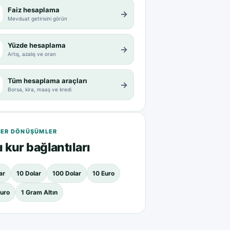
Faiz hesaplama
→
Mevduat getirisini görün
Yüzde hesaplama
→
Artış, azalış ve oran
Tüm hesaplama araçları
→
Borsa, kira, maaş ve kredi
ER DÖNÜŞÜMLER
ı kur bağlantıları
ar
10 Dolar
100 Dolar
10 Euro
uro
1 Gram Altın