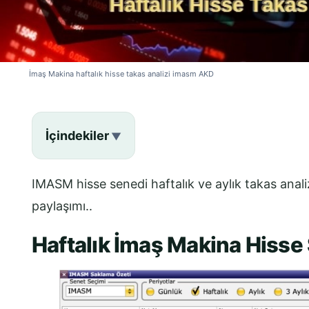
İmaş Makina haftalık hisse takas analizi imasm AKD
İçindekiler
IMASM hisse senedi haftalık ve aylık takas anal
paylaşımı..
Haftalık İmaş Makina Hisse