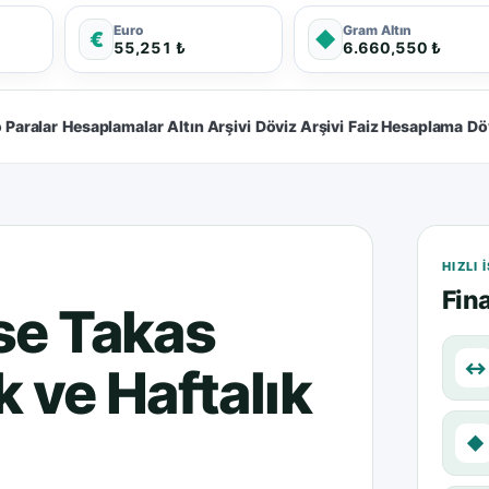
Euro
Gram Altın
€
◆
55,251 ₺
6.660,550 ₺
 Paralar
Hesaplamalar
Altın Arşivi
Döviz Arşivi
Faiz Hesaplama
Dö
HIZLI
Fina
se Takas
↔
k ve Haftalık
◆