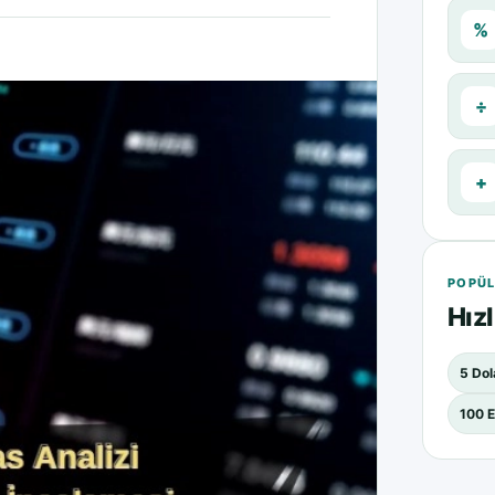
%
÷
+
POPÜL
Hızl
5 Dol
100 E