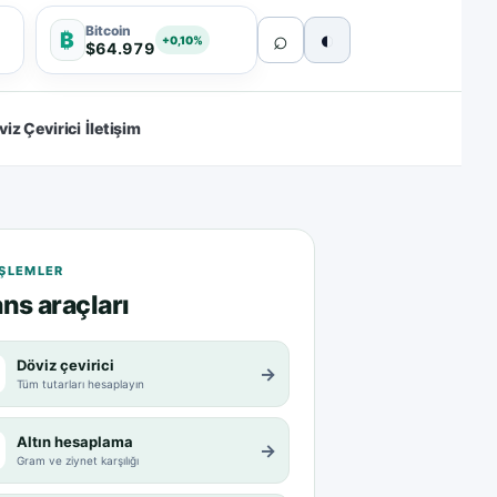
Bitcoin
⌕
◐
₿
+0,10%
$64.979
viz Çevirici
İletişim
 IŞLEMLER
ns araçları
Döviz çevirici
→
Tüm tutarları hesaplayın
Altın hesaplama
→
Gram ve ziynet karşılığı