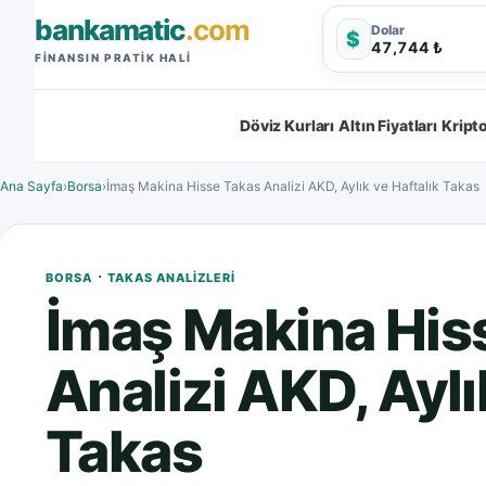
bankamatic
.com
Dolar
$
47,744 ₺
FINANSIN PRATIK HALI
Döviz Kurları
Altın Fiyatları
Kripto
Ana Sayfa
›
Borsa
›
İmaş Makina Hisse Takas Analizi AKD, Aylık ve Haftalık Takas
·
BORSA
TAKAS ANALIZLERI
İmaş Makina His
Analizi AKD, Aylı
Takas