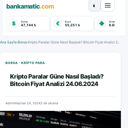
◐
bankamatic
.com
Dolar
Euro
Gram Altın
$
€
◆
47,744 ₺
55,251 ₺
6.660,550 
Ana Sayfa
›
Borsa
›
Kripto Paralar Güne Nasıl Başladı? Bitcoin Fiyat Analizi 24.06.2024
·
BORSA
KRIPTO PARA
Kripto Paralar Güne Nasıl Başladı?
Bitcoin Fiyat Analizi 24.06.2024
Admin
Haziran 24, 2024
2 dk okuma