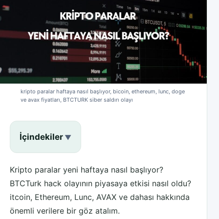
kripto paralar haftaya nasıl başlıyor, bicoin, ethereum, lunc, doge
ve avax fiyatları, BTCTURK siber saldırı olayı
İçindekiler
Kripto paralar yeni haftaya nasıl başlıyor?
BTCTurk hack olayının piyasaya etkisi nasıl oldu?
itcoin, Ethereum, Lunc, AVAX ve dahası hakkında
önemli verilere bir göz atalım.