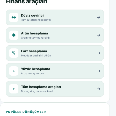
Finans araçları
Döviz çevirici
↔
→
Tüm tutarları hesaplayın
Altın hesaplama
◆
→
Gram ve ziynet karşılığı
Faiz hesaplama
%
→
Mevduat getirisini görün
Yüzde hesaplama
÷
→
Artış, azalış ve oran
Tüm hesaplama araçları
+
→
Borsa, kira, maaş ve kredi
POPÜLER DÖNÜŞÜMLER