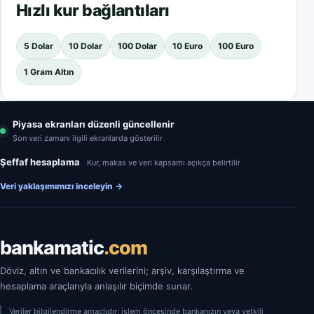
Hızlı kur bağlantıları
5 Dolar
10 Dolar
100 Dolar
10 Euro
100 Euro
1 Gram Altın
Piyasa ekranları düzenli güncellenir
Son veri zamanı ilgili ekranlarda gösterilir
Şeffaf hesaplama
Kur, makas ve veri kapsamı açıkça belirtilir
Veri yaklaşımımızı inceleyin
→
bankamatic
.com
Döviz, altın ve bankacılık verilerini; arşiv, karşılaştırma ve
hesaplama araçlarıyla anlaşılır biçimde sunar.
Veriler bilgilendirme amaçlıdır; işlem öncesinde bankanızın veya yetkili