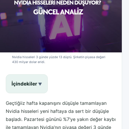
Nvidia hisseleri 3 günde yüzde 13 düştü. Şirketin piyasa değeri
430 milyar dolar eridi.
İçindekiler
Geçtiğiiz hafta kapanışını düşüşle tamamlayan
Nvidia hisseleri yeni haftaya da sert bir düşüşle
başladı. Pazartesi gününü %7’ye yakın değer kaybı
ile tamamlayan Nvidia’nın piyasa değeri 3 günde