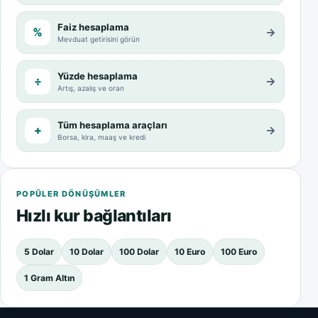
Faiz hesaplama
%
→
Mevduat getirisini görün
Yüzde hesaplama
÷
→
Artış, azalış ve oran
Tüm hesaplama araçları
+
→
Borsa, kira, maaş ve kredi
POPÜLER DÖNÜŞÜMLER
Hızlı kur bağlantıları
5 Dolar
10 Dolar
100 Dolar
10 Euro
100 Euro
1 Gram Altın