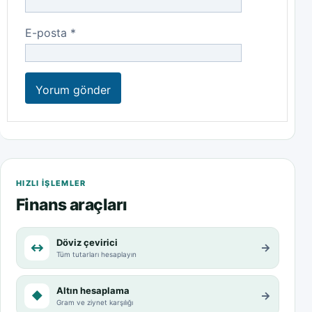
E-posta
*
HIZLI IŞLEMLER
Finans araçları
Döviz çevirici
↔
→
Tüm tutarları hesaplayın
Altın hesaplama
◆
→
Gram ve ziynet karşılığı