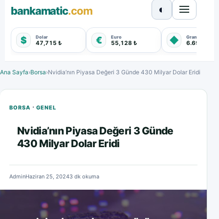
◐
bankamatic
.com
Dolar
Euro
Gram Altın
$
€
◆
47,715 ₺
55,128 ₺
6.698,480 
Ana Sayfa
›
Borsa
›
Nvidia’nın Piyasa Değeri 3 Günde 430 Milyar Dolar Eridi
·
BORSA
GENEL
Nvidia’nın Piyasa Değeri 3 Günde
430 Milyar Dolar Eridi
Admin
Haziran 25, 2024
3 dk okuma